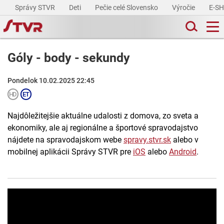
Správy STVR
Deti
Pečie celé Slovensko
Výročie
E-S
Góly - body - sekundy
Pondelok 10.02.2025 22:45
Najdôležitejšie aktuálne udalosti z domova, zo sveta a
ekonomiky, ale aj regionálne a športové spravodajstvo
nájdete na spravodajskom webe
spravy.stvr.sk
alebo v
mobilnej aplikácii Správy STVR pre
iOS
alebo
Android
.