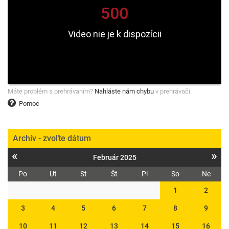
Máte problém s prehrávaním?
Nahláste nám chybu
v prehrávači.
Pomoc
Archív - zvoľte dátum
«
»
Február 2025
Po
Ut
St
Št
Pi
So
Ne
1
2
3
4
5
6
7
8
9
10
11
12
13
14
15
16