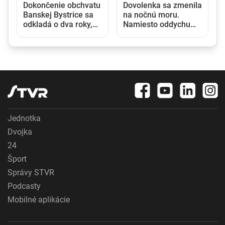
Dokončenie obchvatu
Dovolenka sa zmenila
m
Banskej Bystrice sa
na nočnú moru.
odkladá o dva roky,
Namiesto oddychu
dôvodom sú
prišli štípance,
nelegálne skládky a
neporiadok a
environmentálna
podozrenie na
záťaž
ploštice
Jednotka
Dvojka
24
Šport
Správy STVR
Podcasty
Mobilné aplikácie