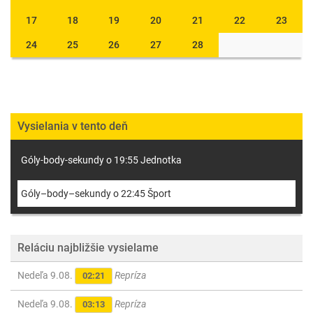
17
18
19
20
21
22
23
24
25
26
27
28
Vysielania v tento deň
Góly-body-sekundy o 19:55 Jednotka
Góly–body–sekundy o 22:45 Šport
Reláciu najbližšie vysielame
Nedeľa 9.08.
Repríza
02:21
Nedeľa 9.08.
Repríza
03:13