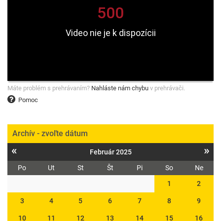
Máte problém s prehrávaním?
Nahláste nám chybu
v prehrávači.
Pomoc
Archív - zvoľte dátum
«
»
Február 2025
Po
Ut
St
Št
Pi
So
Ne
1
2
3
4
5
6
7
8
9
10
11
12
13
14
15
16