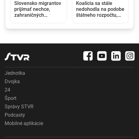
a
Slovensko migrantov
Koalícia sa stále
prijímať nechce,
nedohodla na podobe
zahraničných
štátneho rozpočtu,
pracovníkov však
viaceré strany si
potrebuje. Vláda
kladú svoje
pripúšťa ich ďalší
požiadavky
nábor
Jednotka
Dvojka
24
Šport
Správy STVR
Podcasty
Mobilné aplikácie