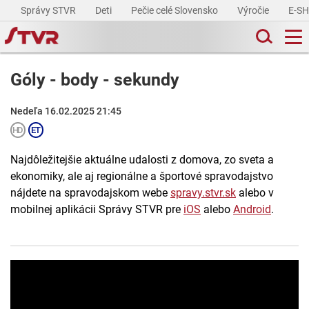
Správy STVR
Deti
Pečie celé Slovensko
Výročie
E-S
Góly - body - sekundy
Nedeľa 16.02.2025 21:45
Najdôležitejšie aktuálne udalosti z domova, zo sveta a
ekonomiky, ale aj regionálne a športové spravodajstvo
nájdete na spravodajskom webe
spravy.stvr.sk
alebo v
mobilnej aplikácii Správy STVR pre
iOS
alebo
Android
.