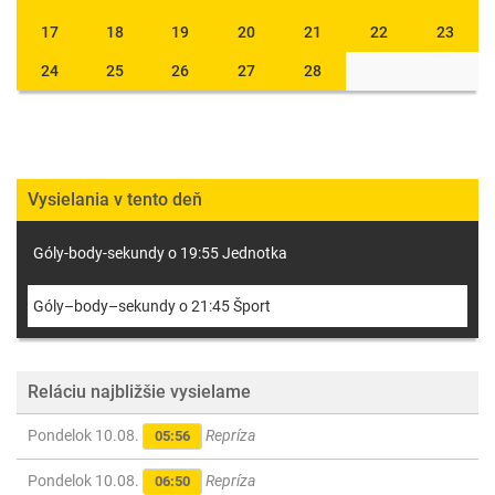
17
18
19
20
21
22
23
24
25
26
27
28
Vysielania v tento deň
Góly-body-sekundy o 19:55 Jednotka
Góly–body–sekundy o 21:45 Šport
Reláciu najbližšie vysielame
Pondelok 10.08.
Repríza
05:56
Pondelok 10.08.
Repríza
06:50