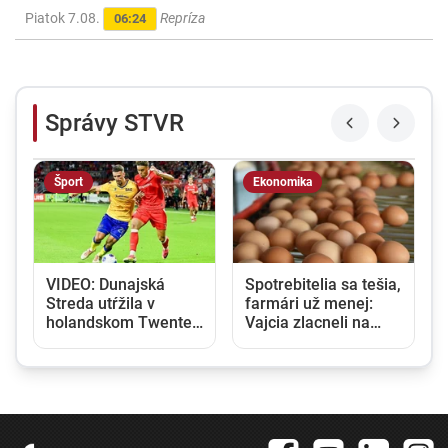
Piatok 7.08.
Repríza
06:24
Správy STVR
Šport
Ekonomika
VIDEO: Dunajská
Spotrebitelia sa tešia,
Streda utŕžila v
farmári už menej:
6
holandskom Twente
Vajcia zlacneli na
debakel, v domácej
niekoľkoročné
odvete sa bude
minimum
pokúšať o nemožné