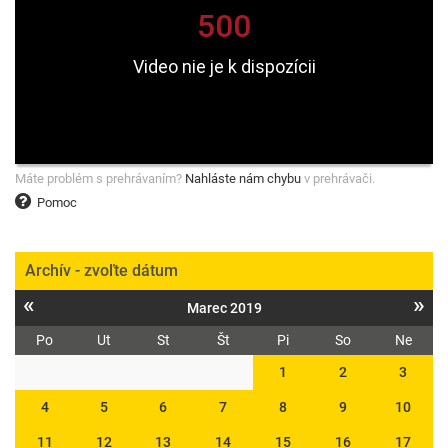
Máte problém s prehrávaním?
Nahláste nám chybu
v prehrávači.
Pomoc
Archív - zvoľte dátum
«
»
Marec 2019
Po
Ut
St
Št
Pi
So
Ne
1
2
3
4
5
6
7
8
9
10
11
12
13
14
15
16
17