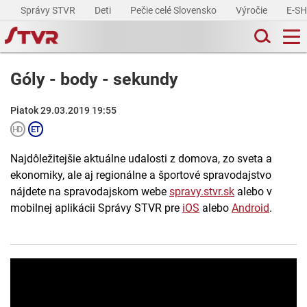
Správy STVR
Deti
Pečie celé Slovensko
Výročie
E-S
Góly - body - sekundy
Piatok 29.03.2019 19:55
Najdôležitejšie aktuálne udalosti z domova, zo sveta a
ekonomiky, ale aj regionálne a športové spravodajstvo
nájdete na spravodajskom webe
spravy.stvr.sk
alebo v
mobilnej aplikácii Správy STVR pre
iOS
alebo
Android
.