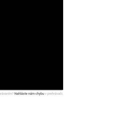
hrávaním?
Nahláste nám chybu
v prehrávači.