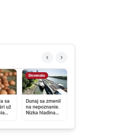
Slovensko
ia sa
Dunaj sa zmenil
ári už
na nepoznanie.
cia
Nízka hladina
blokuje lode a
čné
zvyšuje náklady
na prepravu