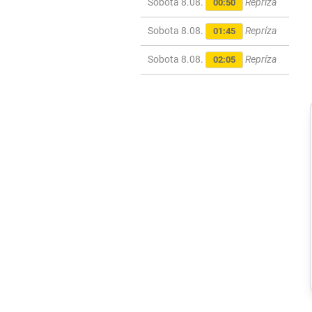
Sobota 8.08.
Repríza
00:50
Sobota 8.08.
Repríza
01:45
Sobota 8.08.
Repríza
02:05
Ekonomika
Poľovníci bojujú
proti africkému
moru ošípaných,
agrorezort im
zabezpečil
špeciálne
chladiace boxy