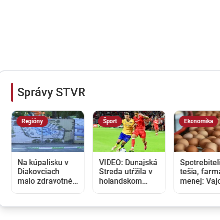
Správy STVR
Regióny
Šport
Ekonomika
Na kúpalisku v
VIDEO: Dunajská
Spotrebitel
Diakovciach
Streda utŕžila v
tešia, farm
malo zdravotné
holandskom
menej: Vaj
ťažkosti 16 ľudí,
Twente debakel,
zlacneli na
osem ich
v domácej
niekoľkoro
skončilo v
odvete sa bude
minimum
nemocnici
pokúšať o