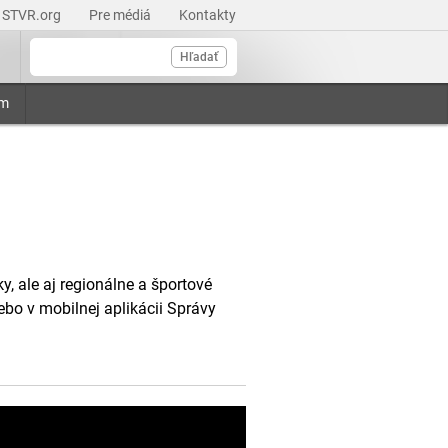
STVR.org
Pre médiá
Kontakty
Hľadať
am
, ale aj regionálne a športové
ebo v mobilnej aplikácii Správy