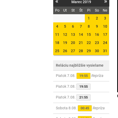
«
»
Marec 2019
Po
Ut
St
Št
Pi
So
Ne
1
2
3
4
5
6
7
8
9
10
11
12
13
14
15
16
17
18
19
20
21
22
23
24
25
26
27
28
29
30
31
Reláciu najbližšie vysielame
Piatok 7.08.
Repríza
19:55
Piatok 7.08.
19:55
Piatok 7.08.
21:55
Sobota 8.08.
Repríza
00:45