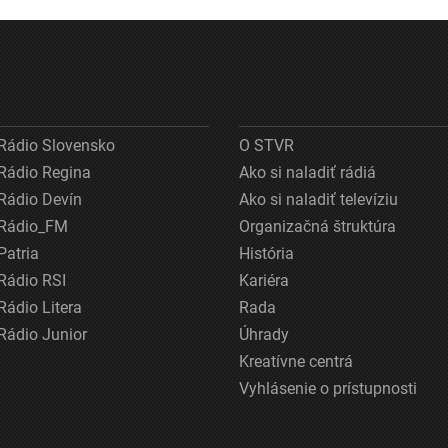
nemožné
Rádio Slovensko
O STVR
Rádio Regina
Ako si naladiť rádiá
Rádio Devín
Ako si naladiť televíziu
Rádio_FM
Organizačná štruktúra
Patria
História
Rádio RSI
Kariéra
Rádio Litera
Rada
Rádio Junior
Úhrady
Kreatívne centrá
Vyhlásenie o prístupnosti