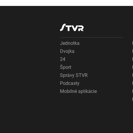
na ulovené
diviaky
Jednotka
Dvojka
24
Šport
Správy STVR
Podcasty
Mobilné aplikácie