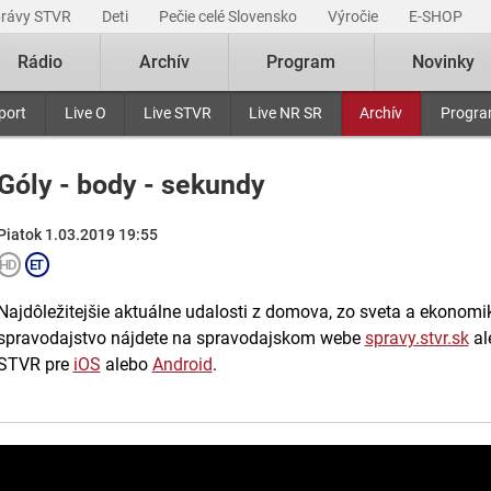
právy STVR
Deti
Pečie celé Slovensko
Výročie
E-SHOP
Rádio
Archív
Program
Novinky
port
Live O
Live STVR
Live NR SR
Archív
Progr
Góly - body - sekundy
Piatok 1.03.2019 19:55
Najdôležitejšie aktuálne udalosti z domova, zo sveta a ekonomiky
spravodajstvo nájdete na spravodajskom webe
spravy.stvr.sk
al
STVR pre
iOS
alebo
Android
.