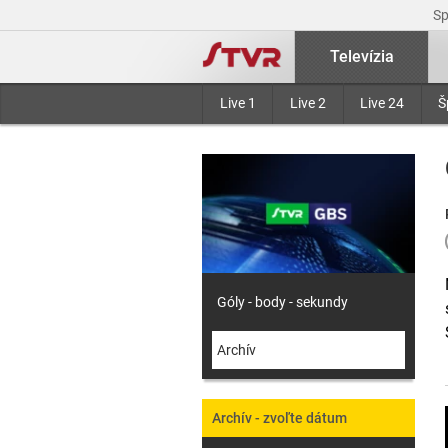
S
Televízia
Live 1
Live 2
Live 24
Š
Góly - body - sekundy
Archív
Archív - zvoľte dátum