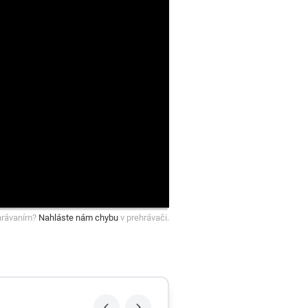
hrávaním?
Nahláste nám chybu
v prehrávači.