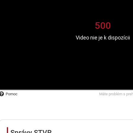
Pomoc
Máte problém s pre
Správy STVR