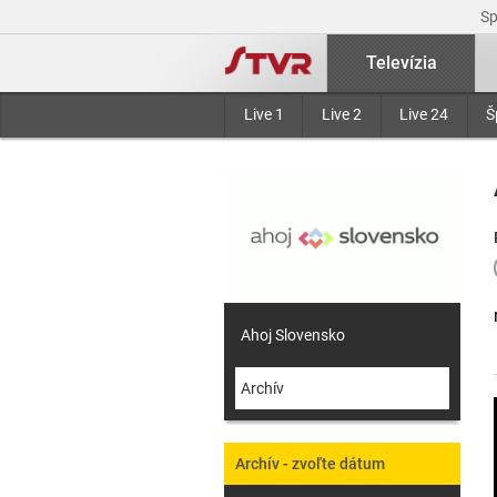
S
Televízia
Live 1
Live 2
Live 24
Š
Ahoj Slovensko
Archív
Archív - zvoľte dátum