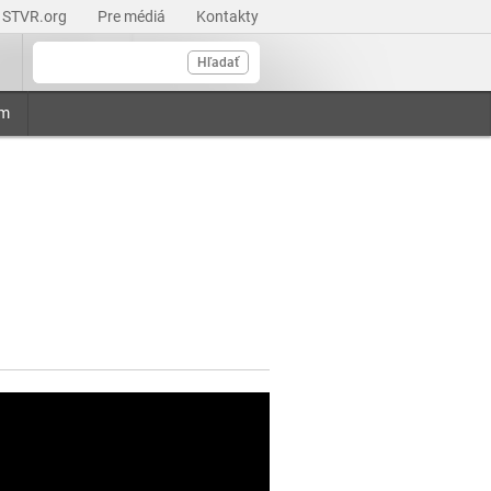
STVR.org
Pre médiá
Kontakty
Hľadať
am