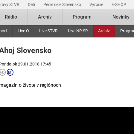
právy STVR
Deti
Pečie celé Slovensko
Výročie
E-SHOP
Rádio
Archív
Program
Novinky
port
Live O
Live STVR
Live NR SR
Archív
Progr
Ahoj Slovensko
Pondelok 29.01.2018 17:45
magazín o živote v regiónoch