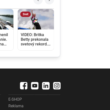
Svet
menil
VIDEO: Britka
nie.
Betty prekonala
ina
svetový rekord.
e a
V 97 rokoch sa
klady
stala najstaršou
u
ženou, ktorá
kráčala po krídle
lietadla
E-SHOP
Reklama