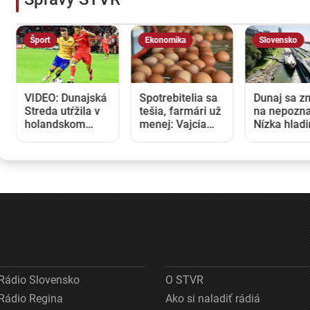
Šport
Ekonomika
Slovensko
VIDEO: Dunajská
Spotrebitelia sa
Dunaj sa z
Streda utŕžila v
tešia, farmári už
na nepozna
holandskom
menej: Vajcia
Nízka hlad
Twente debakel,
zlacneli na
blokuje lod
v domácej
niekoľkoročné
zvyšuje ná
odvete sa bude
minimum
na preprav
pokúšať o
nemožné
Rádio Slovensko
O STVR
Rádio Regina
Ako si naladiť rádiá