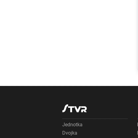
Regióny
Na kúpalisku v
Diakovciach
malo zdravotné
ťažkosti 16 ľudí,
osem ich
skončilo v
nemocnici
Jednotka
Dvojka