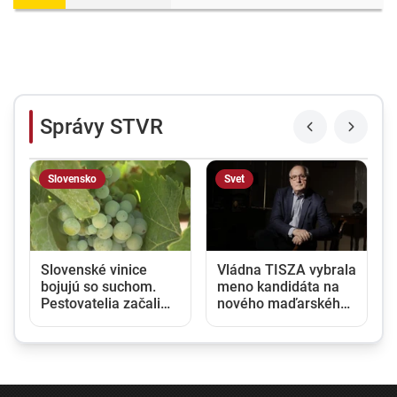
Správy STVR
Slovensko
Svet
Slovenské vinice
Vládna TISZA vybrala
bojujú so suchom.
meno kandidáta na
Pestovatelia začali
nového maďarského
zavlažovať aj tam,
prezidenta, jeho
kde to bežne nie je
zvolenie sa očakáva
potrebné
budúci týždeň