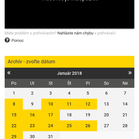
Máte problém s prehrávaním?
Nahláste nám chybu
v prehrávači.
Pomoc
Archív - zvoľte dátum
«
»
Január 2018
Po
Ut
St
Št
Pi
So
Ne
1
2
3
4
5
6
7
8
9
10
11
12
13
14
15
16
17
18
19
20
21
22
23
24
25
26
27
28
29
30
31