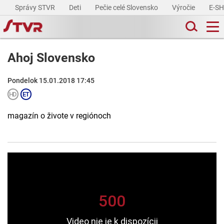
Správy STVR
Deti
Pečie celé Slovensko
Výročie
E-S
Ahoj Slovensko
Pondelok 15.01.2018 17:45
magazín o živote v regiónoch