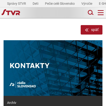
Správy STVR
Deti
Pečie celé Slovensko
Výročie
E-S
späť
Archív