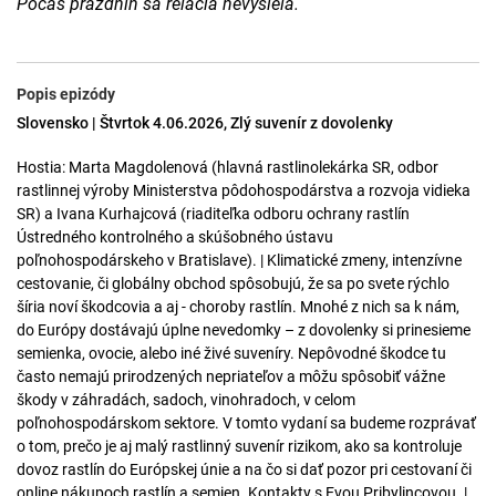
Počas prázdnin sa relácia nevysiela.
Popis epizódy
Slovensko | Štvrtok 4.06.2026, Zlý suvenír z dovolenky
Hostia: Marta Magdolenová (hlavná rastlinolekárka SR, odbor
rastlinnej výroby Ministerstva pôdohospodárstva a rozvoja vidieka
SR) a Ivana Kurhajcová (riaditeľka odboru ochrany rastlín
Ústredného kontrolného a skúšobného ústavu
poľnohospodárskeho v Bratislave). | Klimatické zmeny, intenzívne
cestovanie, či globálny obchod spôsobujú, že sa po svete rýchlo
šíria noví škodcovia a aj - choroby rastlín. Mnohé z nich sa k nám,
do Európy dostávajú úplne nevedomky – z dovolenky si prinesieme
semienka, ovocie, alebo iné živé suveníry. Nepôvodné škodce tu
často nemajú prirodzených nepriateľov a môžu spôsobiť vážne
škody v záhradách, sadoch, vinohradoch, v celom
poľnohospodárskom sektore. V tomto vydaní sa budeme rozprávať
o tom, prečo je aj malý rastlinný suvenír rizikom, ako sa kontroluje
dovoz rastlín do Európskej únie a na čo si dať pozor pri cestovaní či
online nákupoch rastlín a semien. Kontakty s Evou Pribylincovou. |