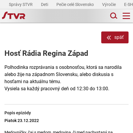
Správy STVR
Deti
Pečie celé Slovensko
Výročie
E-S
späť
Hosť Rádia Regina Západ
Polhodinka rozprávania s osobnosťou, ktorá sa narodila
alebo žije na západnom Slovensku, alebo diskusia s
hosťami na aktuálnu tému.
Vysiela sa každý pracovný deň od 12:30 do 13:00.
Popis epizódy
Piatok 23.12.2022
Medovníčky, čaj s medom, medovina, či med nachystaný na