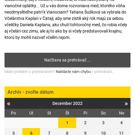
vianočné oplátky... Už u vás doma rozvoniava med, ktorého vôňa
neodmysliteľne patrí k Vianociam? Tatiana Šušková sa vybrala do
Včelárstva Kaplan v Čataji, aby sme zistili aký rok majú za sebou
včeličky Daniela Kaplana, ako chutí tohtoročný med, čo robia včely
aj včelári cez zimu, ale aj to ako by si včely predstavovali krajinu,
ktorú by mohli nazvať včelím rajom.
Máte problém s prehrávaním?
Nahláste nám chybu
v prehrávači.
Archív - zvoľte dátum
«
»
December 2022
Po
Ut
St
Št
Pi
So
Ne
1
2
3
4
5
6
7
8
9
10
11