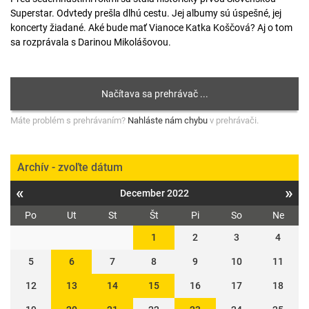
Superstar. Odvtedy prešla dlhú cestu. Jej albumy sú úspešné, jej
koncerty žiadané. Aké bude mať Vianoce Katka Koščová? Aj o tom
sa rozprávala s Darinou Mikolášovou.
Máte problém s prehrávaním?
Nahláste nám chybu
v prehrávači.
Archív - zvoľte dátum
«
»
December 2022
Po
Ut
St
Št
Pi
So
Ne
1
2
3
4
5
6
7
8
9
10
11
12
13
14
15
16
17
18