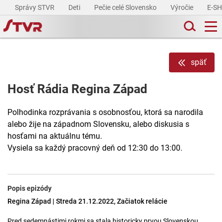
Správy STVR
Deti
Pečie celé Slovensko
Výročie
E-S
späť
Hosť Rádia Regina Západ
Polhodinka rozprávania s osobnosťou, ktorá sa narodila
alebo žije na západnom Slovensku, alebo diskusia s
hosťami na aktuálnu tému.
Vysiela sa každý pracovný deň od 12:30 do 13:00.
Popis epizódy
Regina Západ | Streda 21.12.2022, Začiatok relácie
Pred sedemnástimi rokmi sa stala historicky prvou Slovenskou