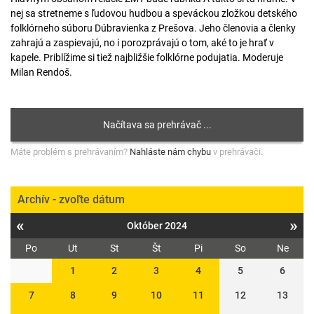
nej sa stretneme s ľudovou hudbou a speváckou zložkou detského
folklórneho súboru Dúbravienka z Prešova. Jeho členovia a členky
zahrajú a zaspievajú, no i porozprávajú o tom, aké to je hrať v
kapele. Priblížime si tiež najbližšie folklórne podujatia. Moderuje
Milan Rendoš.
Máte problém s prehrávaním?
Nahláste nám chybu
v prehrávači.
Archív - zvoľte dátum
«
»
Október 2024
Po
Ut
St
Št
Pi
So
Ne
1
2
3
4
5
6
7
8
9
10
11
12
13