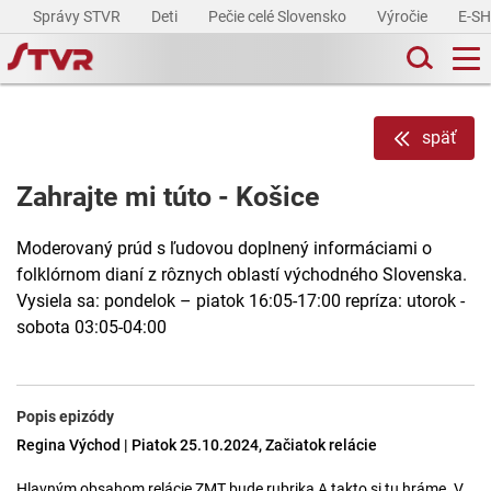
Správy STVR
Deti
Pečie celé Slovensko
Výročie
E-S
späť
Zahrajte mi túto - Košice
Moderovaný prúd s ľudovou doplnený informáciami o
folklórnom dianí z rôznych oblastí východného Slovenska.
Vysiela sa: pondelok – piatok 16:05-17:00 repríza: utorok -
sobota 03:05-04:00
Popis epizódy
Regina Východ | Piatok 25.10.2024, Začiatok relácie
Hlavným obsahom relácie ZMT bude rubrika A takto si tu hráme. V