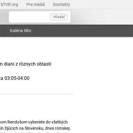
STVR.org
Pre médiá
Kontakty
Hľadať
Galéria SRo
 dianí z rôznych oblastí
ta 03:05-04:00
lanom Rendošom vyberiete do všetkých
 žijúcich na Slovensku, dnes rómskej.