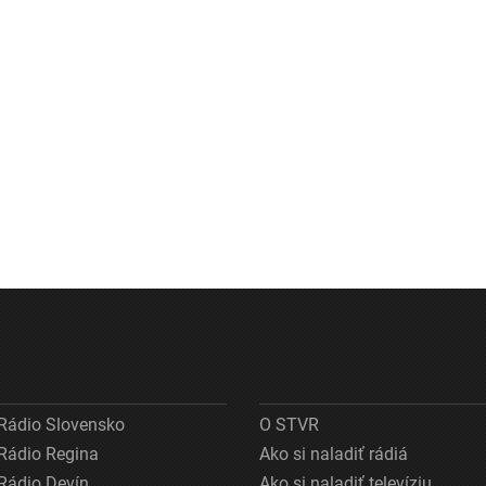
Rádio Slovensko
O STVR
Rádio Regina
Ako si naladiť rádiá
Rádio Devín
Ako si naladiť televíziu