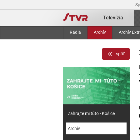
S
Televízia
Rádiá
Archív
Archív Ext
späť
Zahrajte mi túto - Košice
Archív