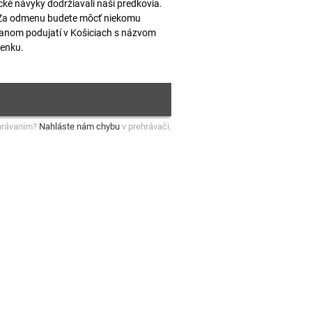
ické návyky dodržiavali naši predkovia.
e. Za odmenu budete môcť niekomu
anom podujatí v Košiciach s názvom
penku.
hrávaním?
Nahláste nám chybu
v prehrávači.