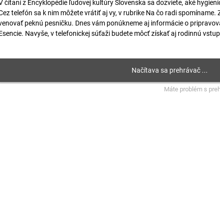
V čítaní z Encyklopédie ľudovej kultúry Slovenska sa dozviete, aké hygien
Cez telefón sa k nim môžete vrátiť aj vy, v rubrike Na čo radi spomínam
venovať peknú pesničku. Dnes vám ponúkneme aj informácie o pripravov
Esencie. Navyše, v telefonickej súťaži budete môcť získať aj rodinnú vstu
Máte problém s pre