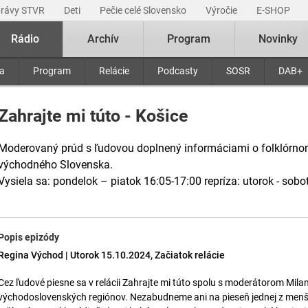
právy STVR
Deti
Pečie celé Slovensko
Výročie
E-SHOP
Rádio
Archív
Program
Novinky
ra
Program
Relácie
Podcasty
SOSR
DAB+
Zahrajte mi túto - Košice
Moderovaný prúd s ľudovou doplnený informáciami o folklórnom
východného Slovenska.
Vysiela sa: pondelok – piatok 16:05-17:00 repríza: utorok - sobo
Popis epizódy
Regina Východ | Utorok 15.10.2024, Začiatok relácie
Cez ľudové piesne sa v relácii Zahrajte mi túto spolu s moderátorom Mi
východoslovenských regiónov. Nezabudneme ani na pieseň jednej z menšín