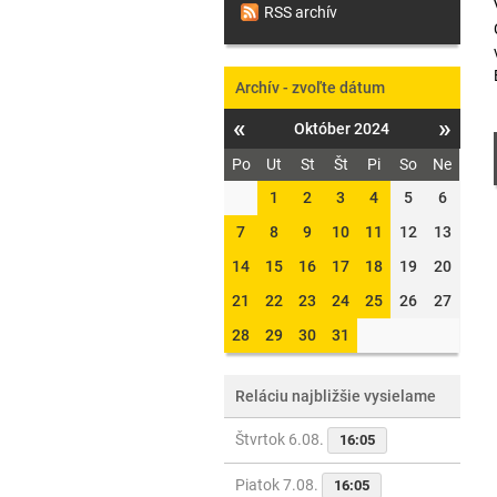
RSS archív
Archív - zvoľte dátum
«
»
Október 2024
Po
Ut
St
Št
Pi
So
Ne
1
2
3
4
5
6
7
8
9
10
11
12
13
14
15
16
17
18
19
20
21
22
23
24
25
26
27
28
29
30
31
Reláciu najbližšie vysielame
Štvrtok 6.08.
16:05
Piatok 7.08.
16:05