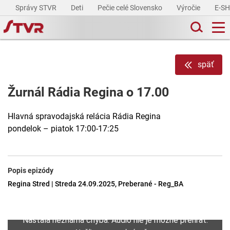
Správy STVR
Deti
Pečie celé Slovensko
Výročie
E-S
späť
Žurnál Rádia Regina o 17.00
Hlavná spravodajská relácia Rádia Regina
pondelok – piatok 17:00-17:25
Popis epizódy
Regina Stred | Streda 24.09.2025, Preberané - Reg_BA