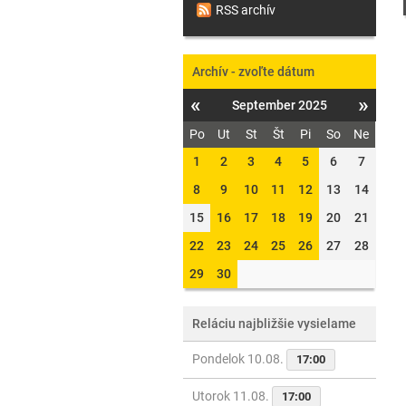
RSS archív
Archív - zvoľte dátum
«
»
September 2025
Po
Ut
St
Št
Pi
So
Ne
1
2
3
4
5
6
7
8
9
10
11
12
13
14
15
16
17
18
19
20
21
22
23
24
25
26
27
28
29
30
Reláciu najbližšie vysielame
Pondelok 10.08.
17:00
Utorok 11.08.
17:00