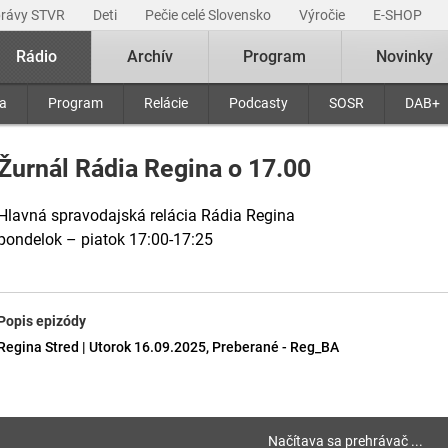
právy STVR
Deti
Pečie celé Slovensko
Výročie
E-SHOP
Rádio
Archív
Program
Novinky
ra
Program
Relácie
Podcasty
SOSR
DAB+
Žurnál Rádia Regina o 17.00
Hlavná spravodajská relácia Rádia Regina
pondelok – piatok 17:00-17:25
Popis epizódy
Regina Stred | Utorok 16.09.2025, Preberané - Reg_BA