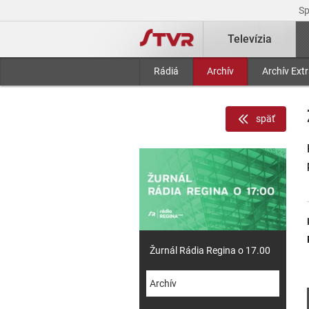
S
Televízia
Rádiá
Archív
Archív Ext
späť
Žurnál Rádia Regina o 17.00
Archív