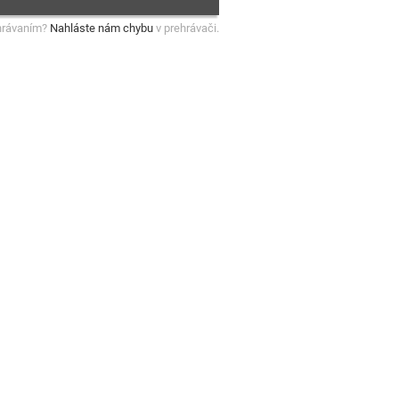
hrávaním?
Nahláste nám chybu
v prehrávači.