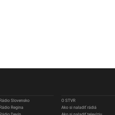
Rádio Slovensko
O STVR
Rádio Regina
Ako si naladiť rádiá
Rádio Devín
Ako si naladiť televíziu