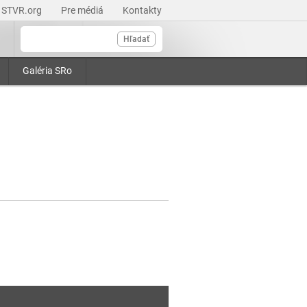
STVR.org
Pre médiá
Kontakty
Hľadať
Galéria SRo