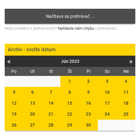
Máte problém s prehrávaním?
Nahláste nám chybu
v prehrávači.
Archív - zvoľte dátum
«
»
Jún 2023
Po
Ut
St
Št
Pi
So
Ne
1
2
3
4
5
6
7
8
9
10
11
12
13
14
15
16
17
18
19
20
21
22
23
24
25
26
27
28
29
30