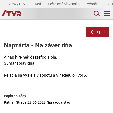
Správy STVR
Deti
Pečie celé Slovensko
Výročie
E-S
späť
Napzárta - Na záver dňa
A nap híreinek összefoglalója.
Sumár správ dňa.
Relácia sa vysiela v sobotu a v nedeľu o 17:45.
Popis epizódy
Patria | Streda 28.06.2023, Spravodajstvo