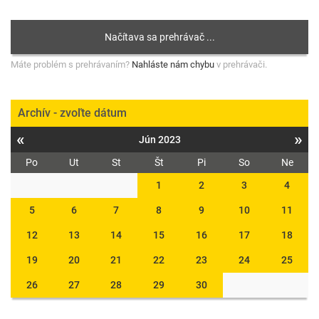
Máte problém s prehrávaním?
Nahláste nám chybu
v prehrávači.
Archív - zvoľte dátum
«
»
Jún 2023
Po
Ut
St
Št
Pi
So
Ne
1
2
3
4
5
6
7
8
9
10
11
12
13
14
15
16
17
18
19
20
21
22
23
24
25
26
27
28
29
30