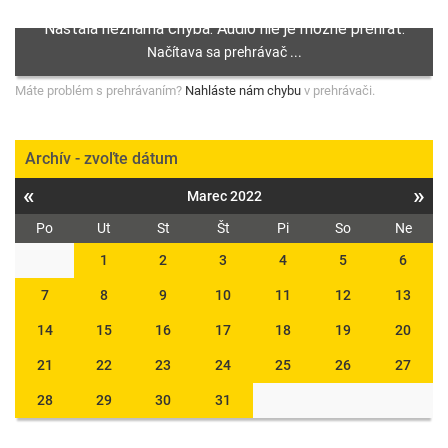
Máte problém s prehrávaním?
Nahláste nám chybu
v prehrávači.
Archív - zvoľte dátum
«
»
Marec 2022
Po
Ut
St
Št
Pi
So
Ne
1
2
3
4
5
6
7
8
9
10
11
12
13
14
15
16
17
18
19
20
21
22
23
24
25
26
27
28
29
30
31