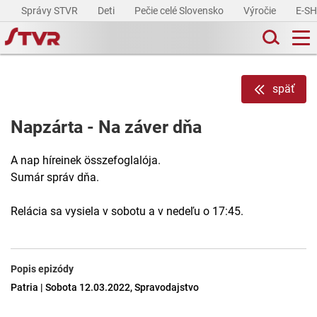
Správy STVR
Deti
Pečie celé Slovensko
Výročie
E-S
späť
Napzárta - Na záver dňa
A nap híreinek összefoglalója.
Sumár správ dňa.
Relácia sa vysiela v sobotu a v nedeľu o 17:45.
Popis epizódy
Patria | Sobota 12.03.2022, Spravodajstvo