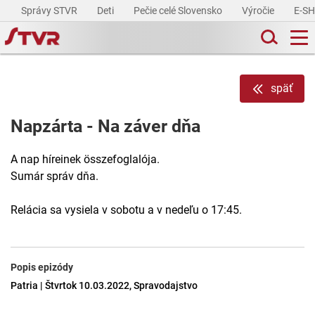
Správy STVR
Deti
Pečie celé Slovensko
Výročie
E-S
späť
Napzárta - Na záver dňa
A nap híreinek összefoglalója.
Sumár správ dňa.
Relácia sa vysiela v sobotu a v nedeľu o 17:45.
Popis epizódy
Patria | Štvrtok 10.03.2022, Spravodajstvo