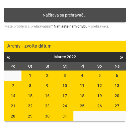
Máte problém s prehrávaním?
Nahláste nám chybu
v prehrávači.
Archív - zvoľte dátum
«
»
Marec 2022
Po
Ut
St
Št
Pi
So
Ne
1
2
3
4
5
6
7
8
9
10
11
12
13
14
15
16
17
18
19
20
21
22
23
24
25
26
27
28
29
30
31