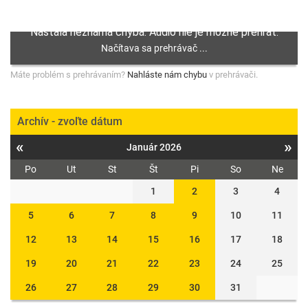
Máte problém s prehrávaním?
Nahláste nám chybu
v prehrávači.
Archív - zvoľte dátum
«
»
Január 2026
Po
Ut
St
Št
Pi
So
Ne
1
2
3
4
5
6
7
8
9
10
11
12
13
14
15
16
17
18
19
20
21
22
23
24
25
26
27
28
29
30
31