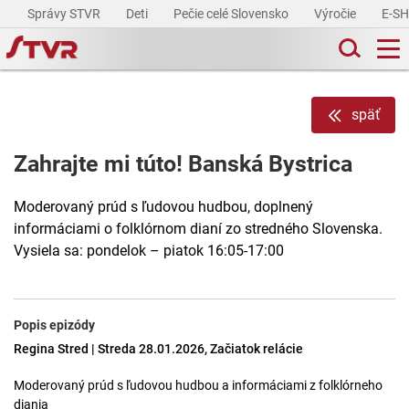
Správy STVR
Deti
Pečie celé Slovensko
Výročie
E-S
späť
Zahrajte mi túto! Banská Bystrica
Moderovaný prúd s ľudovou hudbou, doplnený
informáciami o folklórnom dianí zo stredného Slovenska.
Vysiela sa: pondelok – piatok 16:05-17:00
Popis epizódy
Regina Stred | Streda 28.01.2026, Začiatok relácie
Moderovaný prúd s ľudovou hudbou a informáciami z folklórneho
diania