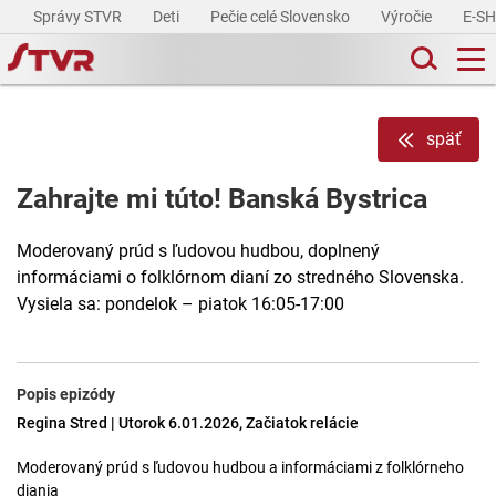
Správy STVR
Deti
Pečie celé Slovensko
Výročie
E-S
späť
Zahrajte mi túto! Banská Bystrica
Moderovaný prúd s ľudovou hudbou, doplnený
informáciami o folklórnom dianí zo stredného Slovenska.
Vysiela sa: pondelok – piatok 16:05-17:00
Popis epizódy
Regina Stred | Utorok 6.01.2026, Začiatok relácie
Moderovaný prúd s ľudovou hudbou a informáciami z folklórneho
diania