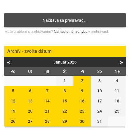
Máte problém s prehrávaním?
Nahláste nám chybu
v prehrávači.
Archív - zvoľte dátum
«
»
Január 2026
Po
Ut
St
Št
Pi
So
Ne
1
2
3
4
5
6
7
8
9
10
11
12
13
14
15
16
17
18
19
20
21
22
23
24
25
26
27
28
29
30
31