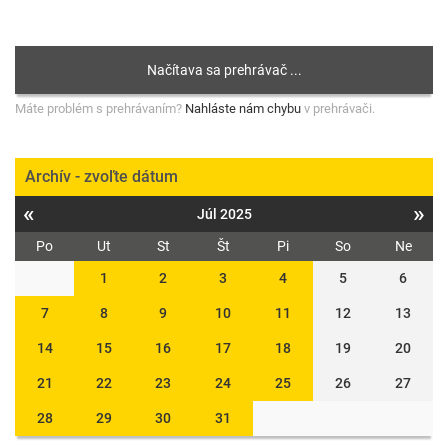
Máte problém s prehrávaním?
Nahláste nám chybu
v prehrávači.
Archív - zvoľte dátum
«
»
Júl 2025
Po
Ut
St
Št
Pi
So
Ne
1
2
3
4
5
6
7
8
9
10
11
12
13
14
15
16
17
18
19
20
21
22
23
24
25
26
27
28
29
30
31