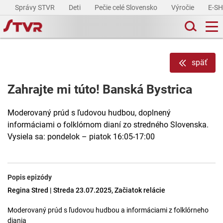
Správy STVR
Deti
Pečie celé Slovensko
Výročie
E-S
späť
Zahrajte mi túto! Banská Bystrica
Moderovaný prúd s ľudovou hudbou, doplnený
informáciami o folklórnom dianí zo stredného Slovenska.
Vysiela sa: pondelok – piatok 16:05-17:00
Popis epizódy
Regina Stred | Streda 23.07.2025, Začiatok relácie
Moderovaný prúd s ľudovou hudbou a informáciami z folklórneho
diania