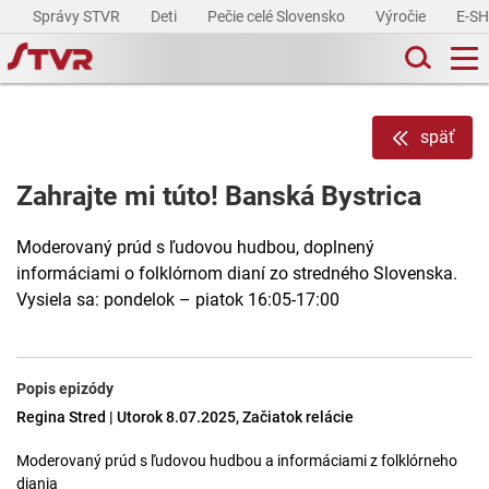
Správy STVR
Deti
Pečie celé Slovensko
Výročie
E-S
späť
Zahrajte mi túto! Banská Bystrica
Moderovaný prúd s ľudovou hudbou, doplnený
informáciami o folklórnom dianí zo stredného Slovenska.
Vysiela sa: pondelok – piatok 16:05-17:00
Popis epizódy
Regina Stred | Utorok 8.07.2025, Začiatok relácie
Moderovaný prúd s ľudovou hudbou a informáciami z folklórneho
diania