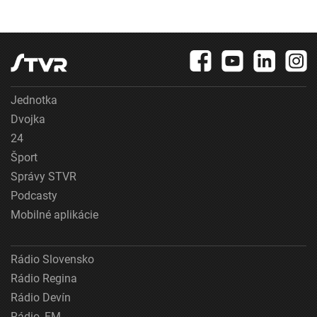
Jednotka
Dvojka
24
Šport
Správy STVR
Podcasty
Mobilné aplikácie
Rádio Slovensko
Rádio Regina
Rádio Devín
Rádio_FM