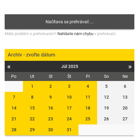
Máte problém s prehrávaním?
Nahláste nám chybu
v prehrávači.
Archív - zvoľte dátum
«
»
Júl 2025
Po
Ut
St
Št
Pi
So
Ne
1
2
3
4
5
6
7
8
9
10
11
12
13
14
15
16
17
18
19
20
21
22
23
24
25
26
27
28
29
30
31