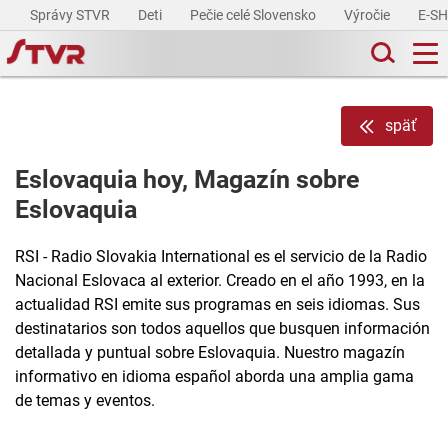
Správy STVR
Deti
Pečie celé Slovensko
Výročie
E-S
späť
Eslovaquia hoy, Magazín sobre
Eslovaquia
RSI - Radio Slovakia International es el servicio de la Radio
Nacional Eslovaca al exterior. Creado en el año 1993, en la
actualidad RSI emite sus programas en seis idiomas. Sus
destinatarios son todos aquellos que busquen información
detallada y puntual sobre Eslovaquia. Nuestro magazín
informativo en idioma español aborda una amplia gama
de temas y eventos.