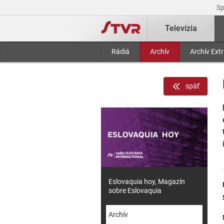
S
Televízia
Rádiá
Archív
Archív Ext
späť
Eslovaquia hoy, Magazín
sobre Eslovaquia
Archív