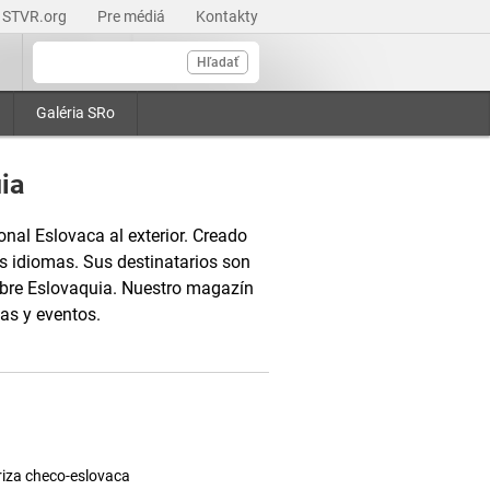
STVR.org
Pre médiá
Kontakty
Hľadať
Galéria SRo
ia
onal Eslovaca al exterior. Creado
s idiomas. Sus destinatarios son
obre Eslovaquia. Nuestro magazín
as y eventos.
eriza checo-eslovaca