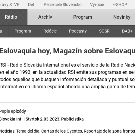
právy STVR
Deti
Pečie celé Slovensko
Výročie
E-SHOP
Rádio
Archív
Program
Novinky
ra
Program
Relácie
Podcasty
SOSR
DAB+
Eslovaquia hoy, Magazín sobre Eslovaqu
RSI - Radio Slovakia International es el servicio de la Radio Naci
en el año 1993, en la actualidad RSI emite sus programas en sei
todos aquellos que busquen información detallada y puntual s
informativo en idioma español aborda una amplia gama de tem
Popis epizódy
Slovakia Int. | Štvrtok 2.03.2023, Publicistika
Noticias, Tema del día, Cartas de los Oyentes, Reportaje de la zona front