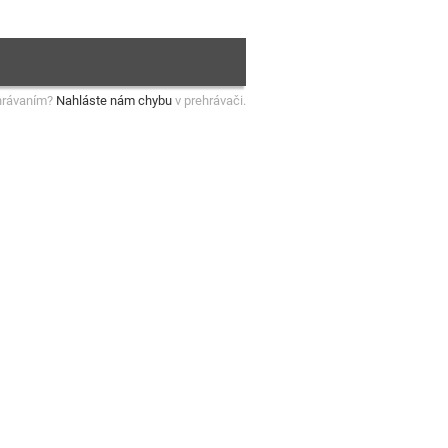
hrávaním?
Nahláste nám chybu
v prehrávači.