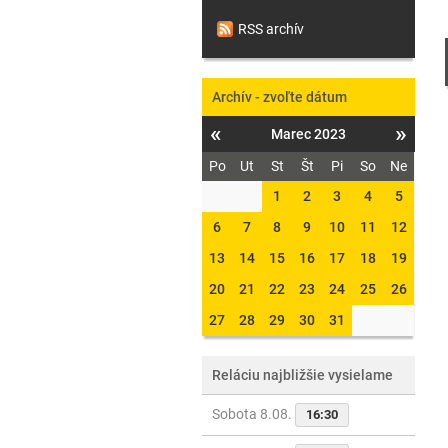
RSS archív
Archív - zvoľte dátum
«
»
Marec 2023
Po
Ut
St
Št
Pi
So
Ne
1
2
3
4
5
6
7
8
9
10
11
12
13
14
15
16
17
18
19
20
21
22
23
24
25
26
27
28
29
30
31
Reláciu najbližšie vysielame
Sobota 8.08.
16:30