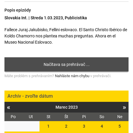
Popis epizódy
Slovakia Int. | Streda 1.03.2023, Publicistika
Fallece Juraj Jakubisko, Fellini eslovaco. El Santo Christo Ibérico de
Koldo Chamorro nos plantea muchas preguntas. Ahora en el
Museo Nacional Eslovaco.
Máte problém s prehrávaním?
Nahláste nám chybu
v prehrávači.
Archív - zvoľte dátum
«
»
Marec 2023
Po
Ut
St
Št
Pi
So
Ne
1
2
3
4
5