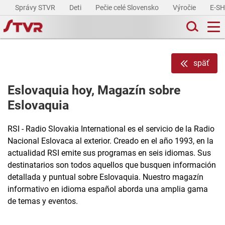
Správy STVR
Deti
Pečie celé Slovensko
Výročie
E-S
späť
Eslovaquia hoy, Magazín sobre
Eslovaquia
RSI - Radio Slovakia International es el servicio de la Radio
Nacional Eslovaca al exterior. Creado en el año 1993, en la
actualidad RSI emite sus programas en seis idiomas. Sus
destinatarios son todos aquellos que busquen información
detallada y puntual sobre Eslovaquia. Nuestro magazín
informativo en idioma español aborda una amplia gama
de temas y eventos.