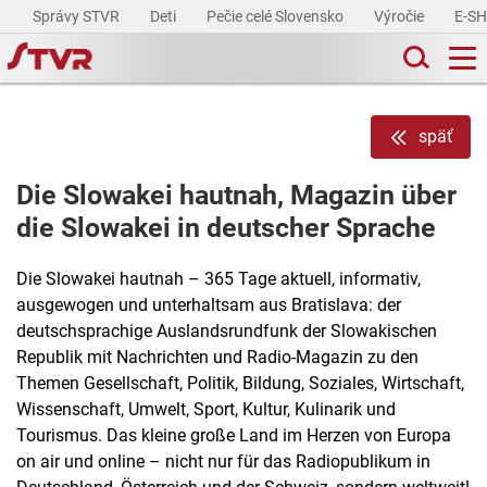
Správy STVR
Deti
Pečie celé Slovensko
Výročie
E-S
späť
Die Slowakei hautnah, Magazin über
die Slowakei in deutscher Sprache
Die Slowakei hautnah – 365 Tage aktuell, informativ,
ausgewogen und unterhaltsam aus Bratislava: der
deutschsprachige Auslandsrundfunk der Slowakischen
Republik mit Nachrichten und Radio-Magazin zu den
Themen Gesellschaft, Politik, Bildung, Soziales, Wirtschaft,
Wissenschaft, Umwelt, Sport, Kultur, Kulinarik und
Tourismus. Das kleine große Land im Herzen von Europa
on air und online – nicht nur für das Radiopublikum in