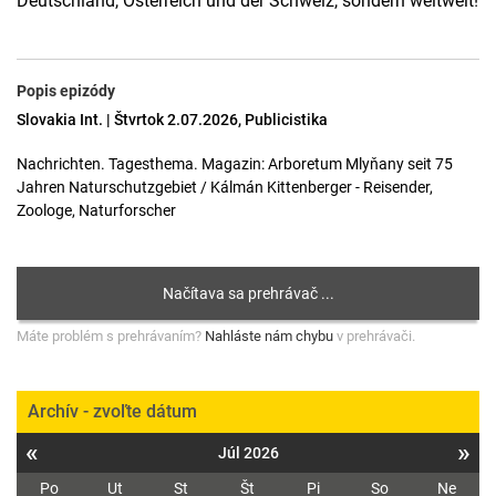
Deutschland, Österreich und der Schweiz, sondern weltweit!
Popis epizódy
Slovakia Int. | Štvrtok 2.07.2026, Publicistika
Nachrichten. Tagesthema. Magazin: Arboretum Mlyňany seit 75
Jahren Naturschutzgebiet / Kálmán Kittenberger - Reisender,
Zoologe, Naturforscher
Máte problém s prehrávaním?
Nahláste nám chybu
v prehrávači.
Archív - zvoľte dátum
«
»
Júl 2026
Po
Ut
St
Št
Pi
So
Ne