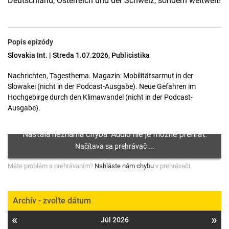
Deutschland, Österreich und der Schweiz, sondern weltweit!
Popis epizódy
Slovakia Int. | Streda 1.07.2026, Publicistika
Nachrichten, Tagesthema. Magazin: Mobilitätsarmut in der
Slowakei (nicht in der Podcast-Ausgabe). Neue Gefahren im
Hochgebirge durch den Klimawandel (nicht in der Podcast-
Ausgabe).
Máte problém s prehrávaním?
Nahláste nám chybu
v prehrávači.
Archív - zvoľte dátum
«
»
Júl 2026