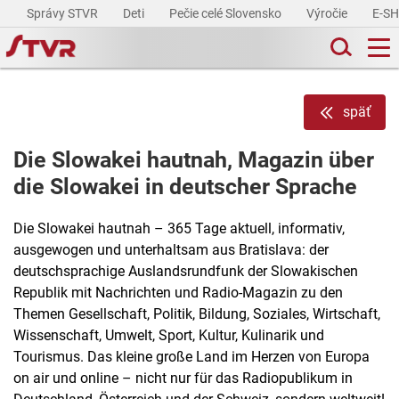
Správy STVR
Deti
Pečie celé Slovensko
Výročie
E-S
späť
Die Slowakei hautnah, Magazin über
die Slowakei in deutscher Sprache
Die Slowakei hautnah – 365 Tage aktuell, informativ,
ausgewogen und unterhaltsam aus Bratislava: der
deutschsprachige Auslandsrundfunk der Slowakischen
Republik mit Nachrichten und Radio-Magazin zu den
Themen Gesellschaft, Politik, Bildung, Soziales, Wirtschaft,
Wissenschaft, Umwelt, Sport, Kultur, Kulinarik und
Tourismus. Das kleine große Land im Herzen von Europa
on air und online – nicht nur für das Radiopublikum in