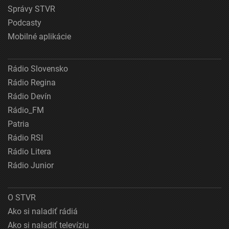
Správy STVR
Podcasty
Mobilné aplikácie
Rádio Slovensko
Rádio Regina
Rádio Devín
Rádio_FM
Patria
Rádio RSI
Rádio Litera
Rádio Junior
O STVR
Ako si naladiť rádiá
Ako si naladiť televíziu