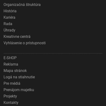
Organizačná štruktúra
História
Kariéra
Rada
Úhrady
Kreatívne centrá
Vyhlásenie o prístupnosti
E-SHOP
Reklama
Mapa stránok
Logá na stiahnutie
Pre médiá
Prenájom majetku
Projekty
Kontakty