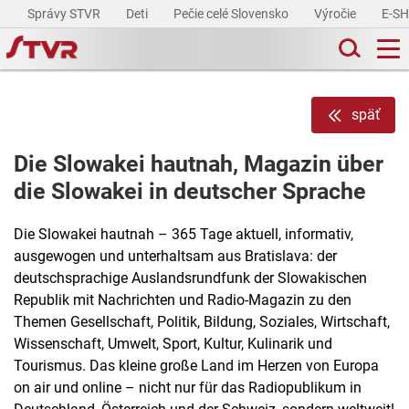
Správy STVR
Deti
Pečie celé Slovensko
Výročie
E-S
späť
Die Slowakei hautnah, Magazin über
die Slowakei in deutscher Sprache
Die Slowakei hautnah – 365 Tage aktuell, informativ,
ausgewogen und unterhaltsam aus Bratislava: der
deutschsprachige Auslandsrundfunk der Slowakischen
Republik mit Nachrichten und Radio-Magazin zu den
Themen Gesellschaft, Politik, Bildung, Soziales, Wirtschaft,
Wissenschaft, Umwelt, Sport, Kultur, Kulinarik und
Tourismus. Das kleine große Land im Herzen von Europa
on air und online – nicht nur für das Radiopublikum in