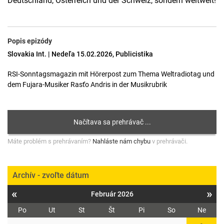
Deutschland, Österreich und der Schweiz, sondern weltweit!
Popis epizódy
Slovakia Int. | Nedeľa 15.02.2026, Publicistika
RSI-Sonntagsmagazin mit Hörerpost zum Thema Weltradiotag und
dem Fujara-Musiker Rasťo Andris in der Musikrubrik
Máte problém s prehrávaním?
Nahláste nám chybu
v prehrávači.
Archív - zvoľte dátum
«
»
Február 2026
Po
Ut
St
Št
Pi
So
Ne