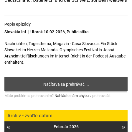
Deutschland, Österreich und der Schweiz, sondern weltweit!
Popis epizódy
Slovakia Int. | Utorok 10.02.2026, Publicistika
Nachrichten, Tagesthema, Magazin - Casa Slovacca: Ein Stück
Slowakei im Herzen Mailands. Olympisches Festival in Jasná.
Arzneimittelfälschungen im Internet (nicht in der Podcast-Ausgabe
enthalten).
Máte problém s prehrávaním?
Nahláste nám chybu
v prehrávači.
Archív - zvoľte dátum
«
»
Február 2026