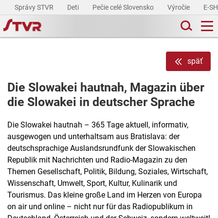
Správy STVR
Deti
Pečie celé Slovensko
Výročie
E-S
späť
Die Slowakei hautnah, Magazin über
die Slowakei in deutscher Sprache
Die Slowakei hautnah – 365 Tage aktuell, informativ,
ausgewogen und unterhaltsam aus Bratislava: der
deutschsprachige Auslandsrundfunk der Slowakischen
Republik mit Nachrichten und Radio-Magazin zu den
Themen Gesellschaft, Politik, Bildung, Soziales, Wirtschaft,
Wissenschaft, Umwelt, Sport, Kultur, Kulinarik und
Tourismus. Das kleine große Land im Herzen von Europa
on air und online – nicht nur für das Radiopublikum in