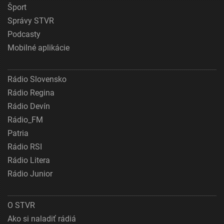
Šport
Správy STVR
Podcasty
Mobilné aplikácie
Rádio Slovensko
Rádio Regina
Rádio Devín
Rádio_FM
Patria
Rádio RSI
Rádio Litera
Rádio Junior
O STVR
Ako si naladiť rádiá