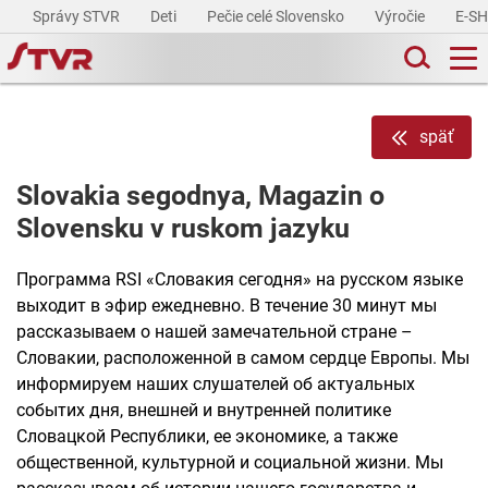
Správy STVR
Deti
Pečie celé Slovensko
Výročie
E-S
späť
Slovakia segodnya, Magazin o
Slovensku v ruskom jazyku
Программа RSI «Словакия сегодня» на русском языке
выходит в эфир ежедневно. В течение 30 минут мы
рассказываем о нашей замечательной стране –
Словакии, расположенной в самом сердце Европы. Мы
информируем наших слушателей об актуальных
событих дня, внешней и внутренней политике
Словацкой Республики, ее экономике, а также
общественной, культурной и социальной жизни. Мы