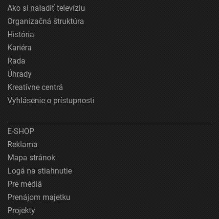
Ako si naladiť televíziu
Organizačná štruktúra
História
Kariéra
Rada
Úhrady
Kreatívne centrá
Vyhlásenie o prístupnosti
E-SHOP
Reklama
Mapa stránok
Logá na stiahnutie
Pre médiá
Prenájom majetku
Projekty