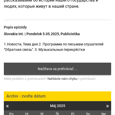
рассказываем об истории нашего государства и
людях, которые живут в нашей стране.
Popis epizódy
Slovakia Int. | Pondelok 5.05.2025, Publicistika
1.Новости, Тема дня 2. Программа по письмам слушателей
"Обратная связь". 3. Музыкальные перекрёстки
Máte problém s prehrávaním?
Nahláste nám chybu
v prehrávači.
Archív - zvoľte dátum
«
»
Máj 2025
Po
Ut
St
Št
Pi
So
Ne