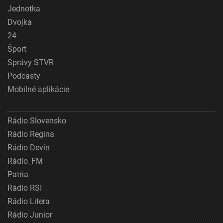
Jednotka
Dvojka
24
Šport
Správy STVR
Podcasty
Mobilné aplikácie
Rádio Slovensko
Rádio Regina
Rádio Devín
Rádio_FM
Patria
Rádio RSI
Rádio Litera
Rádio Junior