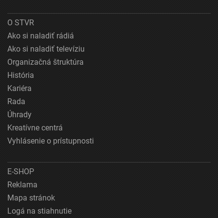
O STVR
Ako si naladiť rádiá
Ako si naladiť televíziu
Organizačná štruktúra
História
Kariéra
Rada
Úhrady
Kreatívne centrá
Vyhlásenie o prístupnosti
E-SHOP
Reklama
Mapa stránok
Logá na stiahnutie