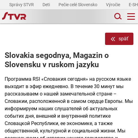
Správy STVR
Deti
Pečie celé Slovensko
Výročie
E-S
späť
Slovakia segodnya, Magazin o
Slovensku v ruskom jazyku
Программа RSI «Словакия сегодня» на русском языке
выходит в эфир ежедневно. В течение 30 минут мы
рассказываем о нашей замечательной стране –
Словакии, расположенной в самом сердце Европы. Мы
информируем наших слушателей об актуальных
событих дня, внешней и внутренней политике
Словацкой Республики, ее экономике, а также
общественной, культурной и социальной жизни. Мы