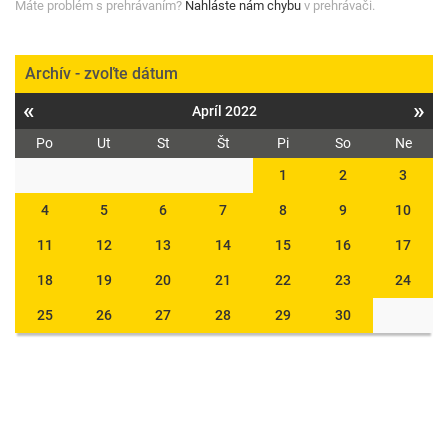
Máte problém s prehrávaním?
Nahláste nám chybu
v prehrávači.
Archív - zvoľte dátum
«
»
Apríl 2022
Po
Ut
St
Št
Pi
So
Ne
1
2
3
4
5
6
7
8
9
10
11
12
13
14
15
16
17
18
19
20
21
22
23
24
25
26
27
28
29
30