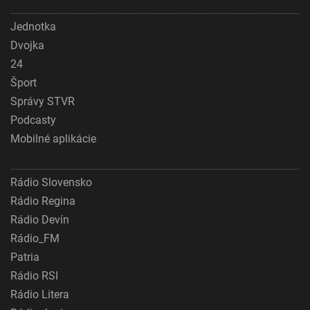
Jednotka
Dvojka
24
Šport
Správy STVR
Podcasty
Mobilné aplikácie
Rádio Slovensko
Rádio Regina
Rádio Devín
Rádio_FM
Patria
Rádio RSI
Rádio Litera