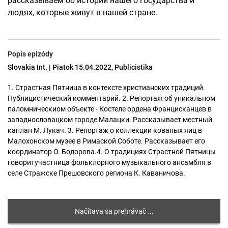
рассказываем об истории нашего государства и
людях, которые живут в нашей стране.
Popis epizódy
Slovakia Int. | Piatok 15.04.2022, Publicistika
1. Страстная Пятница в контексте христианских традиций.
Публицистический комментарий. 2. Репортаж об уникальном
паломническиом объекте - Костеле ордена Францисканцев в
западнословацком городе Малацки. Рассказывает местный
каплан М. Лукач. 3. Репортаж о коллекции кованых яиц в
Малохонском музее в Римаской Соботе. Рассказывает его
координатор О. Бодорова.4. О традициях Страстной Пятницы
говоритучастница фольклорного музыкального ансамбля в
селе Стражске Прешовского региона К. Каваничова.