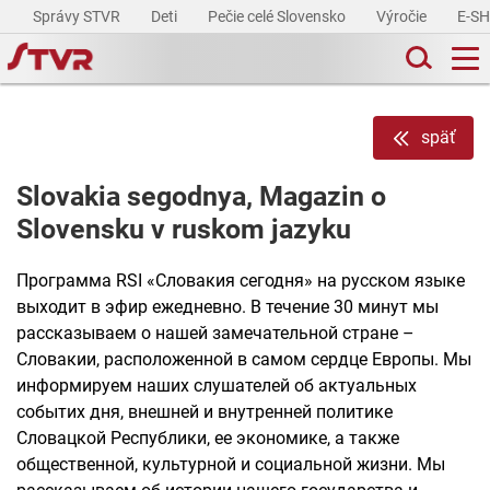
Správy STVR
Deti
Pečie celé Slovensko
Výročie
E-S
späť
Slovakia segodnya, Magazin o
Slovensku v ruskom jazyku
Программа RSI «Словакия сегодня» на русском языке
выходит в эфир ежедневно. В течение 30 минут мы
рассказываем о нашей замечательной стране –
Словакии, расположенной в самом сердце Европы. Мы
информируем наших слушателей об актуальных
событих дня, внешней и внутренней политике
Словацкой Республики, ее экономике, а также
общественной, культурной и социальной жизни. Мы