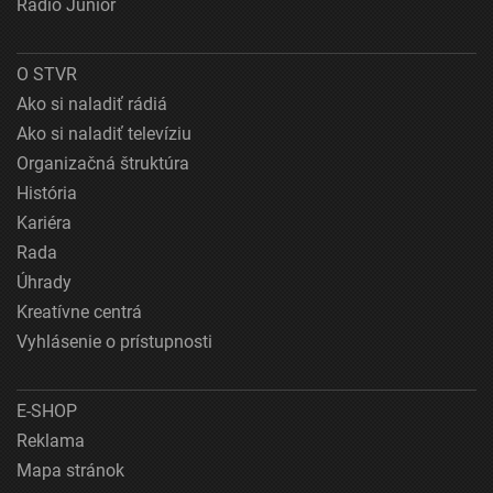
Rádio Junior
O STVR
Ako si naladiť rádiá
Ako si naladiť televíziu
Organizačná štruktúra
História
Kariéra
Rada
Úhrady
Kreatívne centrá
Vyhlásenie o prístupnosti
E-SHOP
Reklama
Mapa stránok