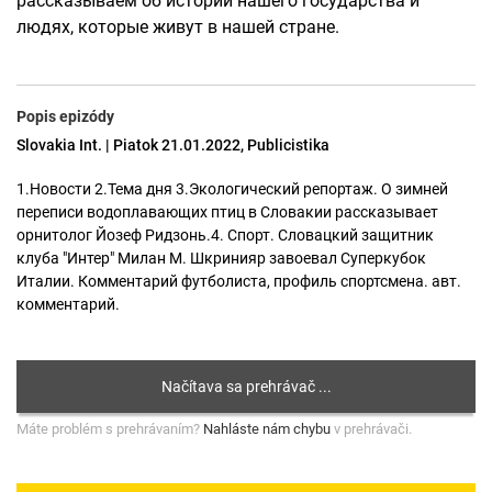
рассказываем об истории нашего государства и
людях, которые живут в нашей стране.
Popis epizódy
Slovakia Int. | Piatok 21.01.2022, Publicistika
1.Новости 2.Тема дня 3.Экологический репортаж. О зимней
переписи водоплавающих птиц в Словакии рассказывает
орнитолог Йозеф Ридзонь.4. Спорт. Словацкий защитник
клуба "Интер" Милан М. Шкринияр завоевал Суперкубок
Италии. Комментарий футболиста, профиль спортсмена. авт.
комментарий.
Máte problém s prehrávaním?
Nahláste nám chybu
v prehrávači.