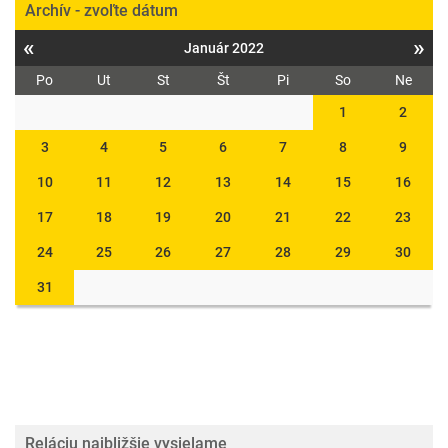
Archív - zvoľte dátum
«
»
Január 2022
Po
Ut
St
Št
Pi
So
Ne
1
2
3
4
5
6
7
8
9
10
11
12
13
14
15
16
17
18
19
20
21
22
23
24
25
26
27
28
29
30
31
Reláciu najbližšie vysielame