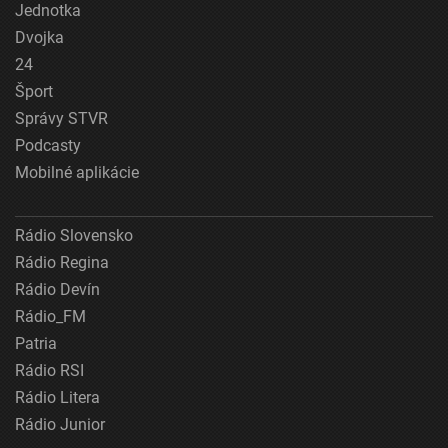
Jednotka
Dvojka
24
Šport
Správy STVR
Podcasty
Mobilné aplikácie
Rádio Slovensko
Rádio Regina
Rádio Devín
Rádio_FM
Patria
Rádio RSI
Rádio Litera
Rádio Junior