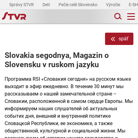
Správy STVR
Deti
Pečie celé Slovensko
Výročie
E-S
späť
Slovakia segodnya, Magazin o
Slovensku v ruskom jazyku
Программа RSI «Словакия сегодня» на русском языке
выходит в эфир ежедневно. В течение 30 минут мы
рассказываем о нашей замечательной стране –
Словакии, расположенной в самом сердце Европы. Мы
информируем наших слушателей об актуальных
событих дня, внешней и внутренней политике
Словацкой Республики, ее экономике, а также
общественной, культурной и социальной жизни. Мы