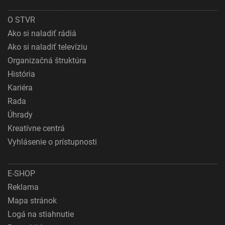
O STVR
Ako si naladiť rádiá
Ako si naladiť televíziu
Organizačná štruktúra
História
Kariéra
Rada
Úhrady
Kreatívne centrá
Vyhlásenie o prístupnosti
E-SHOP
Reklama
Mapa stránok
Logá na stiahnutie