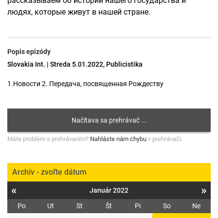
рассказываем об истории нашего государства и
людях, которые живут в нашей стране.
Popis epizódy
Slovakia Int. | Streda 5.01.2022, Publicistika
1.Новости 2. Передача, посвященная Рождеству
Máte problém s prehrávaním?
Nahláste nám chybu
v prehrávači.
Archív - zvoľte dátum
«
»
Január 2022
Po
Ut
St
Št
Pi
So
Ne