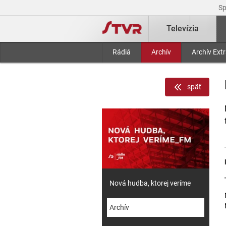
S
Televízia
Rádiá
Archív
Archív Ext
späť
Nová hudba, ktorej veríme
Archív