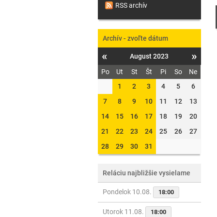
RSS archív
Archív - zvoľte dátum
«
»
August 2023
Po
Ut
St
Št
Pi
So
Ne
1
2
3
4
5
6
7
8
9
10
11
12
13
14
15
16
17
18
19
20
21
22
23
24
25
26
27
28
29
30
31
Reláciu najbližšie vysielame
Pondelok 10.08.
18:00
Utorok 11.08.
18:00