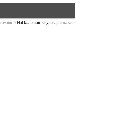
hrávaním?
Nahláste nám chybu
v prehrávači.