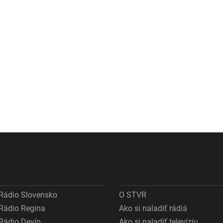
Rádio Slovensko
O STVR
Rádio Regina
Ako si naladiť rádiá
Rádio Devín
Ako si naladiť televíziu