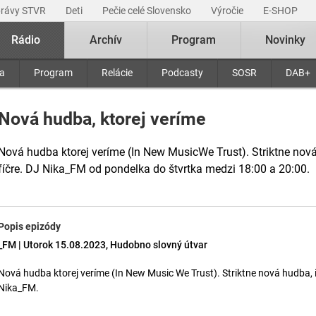
právy STVR
Deti
Pečie celé Slovensko
Výročie
E-SHOP
Rádio
Archív
Program
Novinky
ra
Program
Relácie
Podcasty
SOSR
DAB+
Nová hudba, ktorej veríme
Nová hudba ktorej veríme (In New MusicWe Trust). Striktne nová
fíčre. DJ Nika_FM od pondelka do štvrtka medzi 18:00 a 20:00.
Popis epizódy
_FM | Utorok 15.08.2023, Hudobno slovný útvar
Nová hudba ktorej veríme (In New Music We Trust). Striktne nová hudba, i
Nika_FM.