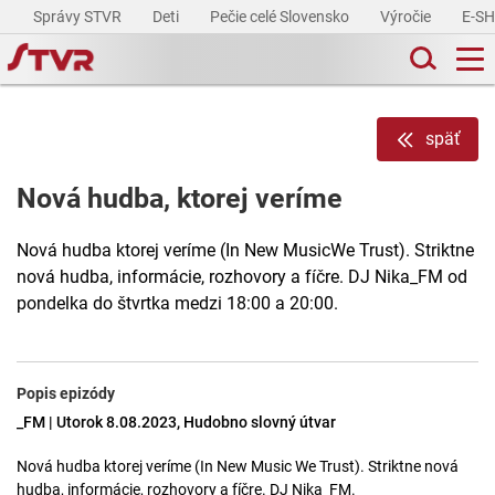
Správy STVR
Deti
Pečie celé Slovensko
Výročie
E-S
späť
Nová hudba, ktorej veríme
Nová hudba ktorej veríme (In New MusicWe Trust). Striktne
nová hudba, informácie, rozhovory a fíčre. DJ Nika_FM od
pondelka do štvrtka medzi 18:00 a 20:00.
Popis epizódy
_FM | Utorok 8.08.2023, Hudobno slovný útvar
Nová hudba ktorej veríme (In New Music We Trust). Striktne nová
hudba, informácie, rozhovory a fíčre. DJ Nika_FM.