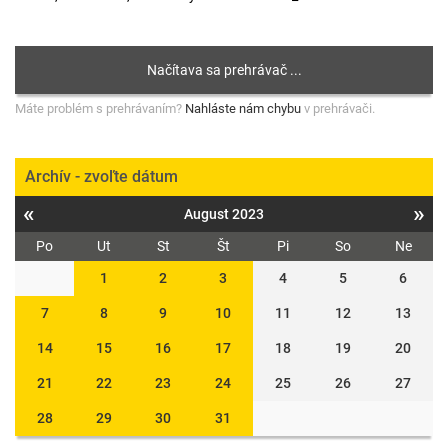
Máte problém s prehrávaním?
Nahláste nám chybu
v prehrávači.
Archív - zvoľte dátum
«
»
August 2023
Po
Ut
St
Št
Pi
So
Ne
1
2
3
4
5
6
7
8
9
10
11
12
13
14
15
16
17
18
19
20
21
22
23
24
25
26
27
28
29
30
31