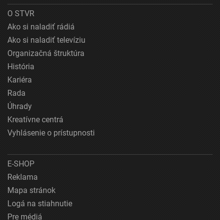
O STVR
Ako si naladiť rádiá
Ako si naladiť televíziu
Organizačná štruktúra
História
Kariéra
Rada
Úhrady
Kreatívne centrá
Vyhlásenie o prístupnosti
E-SHOP
Reklama
Mapa stránok
Logá na stiahnutie
Pre médiá