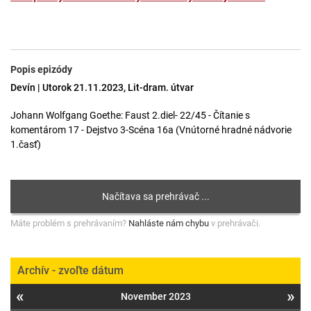
Popis epizódy
Devín | Utorok 21.11.2023, Lit-dram. útvar
Johann Wolfgang Goethe: Faust 2.diel- 22/45 - Čítanie s
komentárom 17 - Dejstvo 3-Scéna 16a (Vnútorné hradné nádvorie
1.časť)
Máte problém s prehrávaním?
Nahláste nám chybu
v prehrávači.
Archív - zvoľte dátum
«
»
November 2023