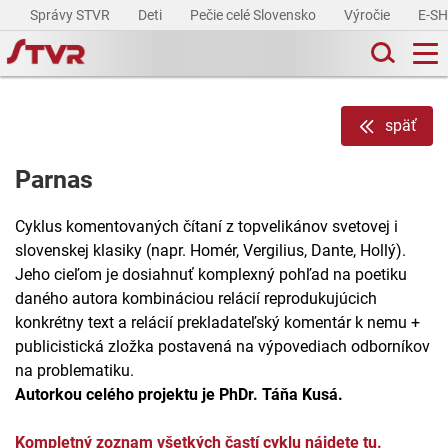
Správy STVR
Deti
Pečie celé Slovensko
Výročie
E-S
späť
Parnas
Cyklus komentovaných čítaní z topvelikánov svetovej i
slovenskej klasiky (napr. Homér, Vergilius, Dante, Hollý).
Jeho cieľom je dosiahnuť komplexný pohľad na poetiku
daného autora kombináciou relácií reprodukujúcich
konkrétny text a relácií prekladateľský komentár k nemu +
publicistická zložka postavená na výpovediach odborníkov
na problematiku.
Autorkou celého projektu je PhDr. Táňa Kusá.
Kompletný zoznam všetkých častí cyklu nájdete tu.