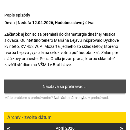
Popis epizódy
Devín | Nedeľa 12.04.2026, Hudobno slovný útvar
Začiatok aj koniec sa premietli do dramaturgie dnešnej Musica
slovaca. Quintettino tenero Mariána Lejavu inšpirovalo Dychové
kvinteto, KV 452 W. A. Mozarta, jedného zo skladateľov, ktorého
tvorba Lejavu „vyslala na celoživotnú púť hudobníka“. Zalan pre
sláčikový orchester Petra Grolla je zas práca, ktorou skladateľ
zavŕšil štúdium na VŠMU v Bratislave.
Máte problém s prehrávaním?
Nahláste nám chybu
v prehrávači.
Archív - zvoľte dátum
«
»
Apríl 2026