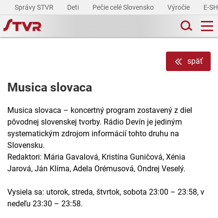
Správy STVR
Deti
Pečie celé Slovensko
Výročie
E-S
späť
Musica slovaca
Musica slovaca – koncertný program zostavený z diel
pôvodnej slovenskej tvorby. Rádio Devín je jediným
systematickým zdrojom informácií tohto druhu na
Slovensku.
Redaktori: Mária Gavalová, Kristína Guničová, Xénia
Jarová, Ján Klíma, Adela Orémusová, Ondrej Veselý.
Vysiela sa: utorok, streda, štvrtok, sobota 23:00 – 23:58, v
nedeľu 23:30 – 23:58.