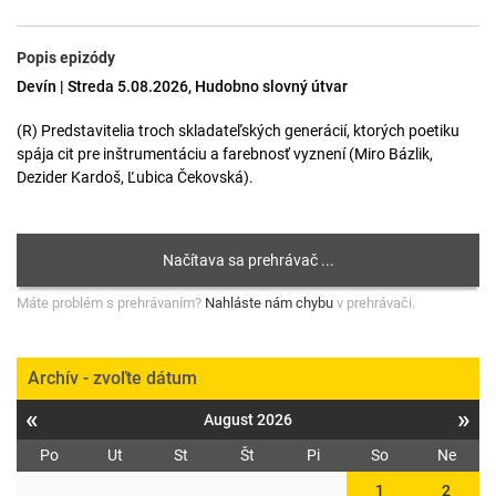
Popis epizódy
Devín | Streda 5.08.2026, Hudobno slovný útvar
(R) Predstavitelia troch skladateľských generácií, ktorých poetiku
spája cit pre inštrumentáciu a farebnosť vyznení (Miro Bázlik,
Dezider Kardoš, Ľubica Čekovská).
Máte problém s prehrávaním?
Nahláste nám chybu
v prehrávači.
Archív - zvoľte dátum
«
»
August 2026
Po
Ut
St
Št
Pi
So
Ne
1
2