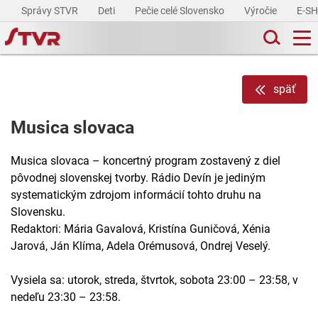
Správy STVR
Deti
Pečie celé Slovensko
Výročie
E-S
späť
Musica slovaca
Musica slovaca – koncertný program zostavený z diel
pôvodnej slovenskej tvorby. Rádio Devín je jediným
systematickým zdrojom informácií tohto druhu na
Slovensku.
Redaktori: Mária Gavalová, Kristína Guničová, Xénia
Jarová, Ján Klíma, Adela Orémusová, Ondrej Veselý.
Vysiela sa: utorok, streda, štvrtok, sobota 23:00 – 23:58, v
nedeľu 23:30 – 23:58.