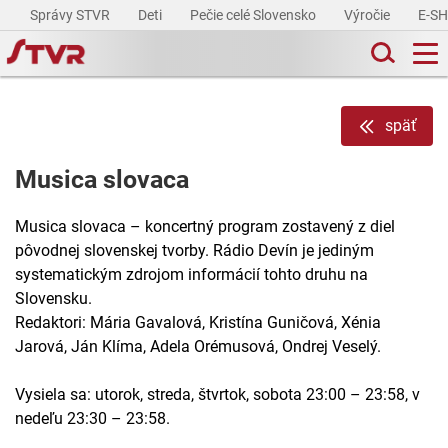
Správy STVR
Deti
Pečie celé Slovensko
Výročie
E-S
späť
Musica slovaca
Musica slovaca – koncertný program zostavený z diel
pôvodnej slovenskej tvorby. Rádio Devín je jediným
systematickým zdrojom informácií tohto druhu na
Slovensku.
Redaktori: Mária Gavalová, Kristína Guničová, Xénia
Jarová, Ján Klíma, Adela Orémusová, Ondrej Veselý.
Vysiela sa: utorok, streda, štvrtok, sobota 23:00 – 23:58, v
nedeľu 23:30 – 23:58.