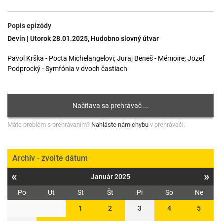
Popis epizódy
Devín | Utorok 28.01.2025, Hudobno slovný útvar
Pavol Krška - Pocta Michelangelovi; Juraj Beneš - Mémoire; Jozef
Podprocký - Symfónia v dvoch častiach
Máte problém s prehrávaním?
Nahláste nám chybu
v prehrávači.
Archív - zvoľte dátum
«
»
Január 2025
Po
Ut
St
Št
Pi
So
Ne
1
2
3
4
5