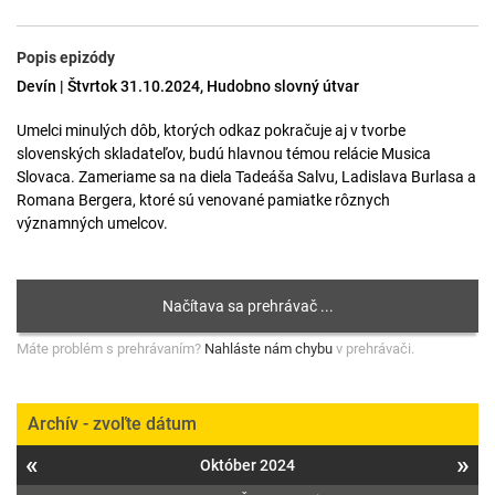
Popis epizódy
Devín | Štvrtok 31.10.2024, Hudobno slovný útvar
Umelci minulých dôb, ktorých odkaz pokračuje aj v tvorbe
slovenských skladateľov, budú hlavnou témou relácie Musica
Slovaca. Zameriame sa na diela Tadeáša Salvu, Ladislava Burlasa a
Romana Bergera, ktoré sú venované pamiatke rôznych
významných umelcov.
Máte problém s prehrávaním?
Nahláste nám chybu
v prehrávači.
Archív - zvoľte dátum
«
»
Október 2024