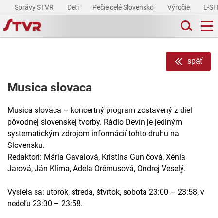
Správy STVR
Deti
Pečie celé Slovensko
Výročie
E-S
späť
Musica slovaca
Musica slovaca – koncertný program zostavený z diel
pôvodnej slovenskej tvorby. Rádio Devín je jediným
systematickým zdrojom informácií tohto druhu na
Slovensku.
Redaktori: Mária Gavalová, Kristína Guničová, Xénia
Jarová, Ján Klíma, Adela Orémusová, Ondrej Veselý.
Vysiela sa: utorok, streda, štvrtok, sobota 23:00 – 23:58, v
nedeľu 23:30 – 23:58.