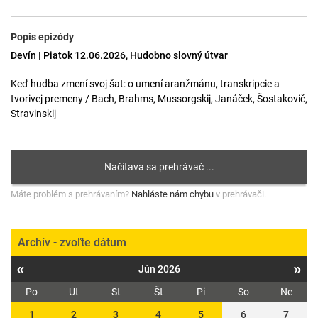
Popis epizódy
Devín | Piatok 12.06.2026, Hudobno slovný útvar
Keď hudba zmení svoj šat: o umení aranžmánu, transkripcie a
tvorivej premeny / Bach, Brahms, Mussorgskij, Janáček, Šostakovič,
Stravinskij
Máte problém s prehrávaním?
Nahláste nám chybu
v prehrávači.
Archív - zvoľte dátum
«
»
Jún 2026
Po
Ut
St
Št
Pi
So
Ne
1
2
3
4
5
6
7