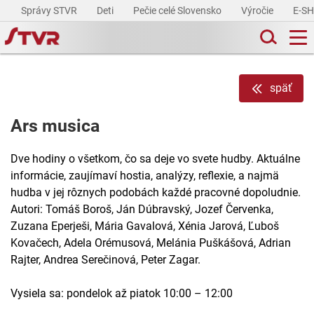
Správy STVR
Deti
Pečie celé Slovensko
Výročie
E-S
späť
Ars musica
Dve hodiny o všetkom, čo sa deje vo svete hudby. Aktuálne
informácie, zaujímaví hostia, analýzy, reflexie, a najmä
hudba v jej rôznych podobách každé pracovné dopoludnie.
Autori: Tomáš Boroš, Ján Dúbravský, Jozef Červenka,
Zuzana Eperješi, Mária Gavalová, Xénia Jarová, Ľuboš
Kovačech, Adela Orémusová, Melánia Puškášová, Adrian
Rajter, Andrea Serečinová, Peter Zagar.
Vysiela sa: pondelok až piatok 10:00 – 12:00