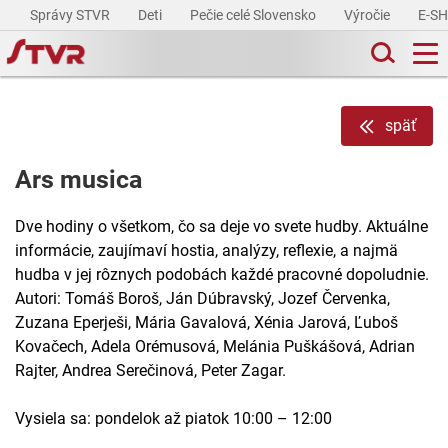
Správy STVR
Deti
Pečie celé Slovensko
Výročie
E-S
späť
Ars musica
Dve hodiny o všetkom, čo sa deje vo svete hudby. Aktuálne
informácie, zaujímaví hostia, analýzy, reflexie, a najmä
hudba v jej rôznych podobách každé pracovné dopoludnie.
Autori: Tomáš Boroš, Ján Dúbravský, Jozef Červenka,
Zuzana Eperješi, Mária Gavalová, Xénia Jarová, Ľuboš
Kovačech, Adela Orémusová, Melánia Puškášová, Adrian
Rajter, Andrea Serečinová, Peter Zagar.
Vysiela sa: pondelok až piatok 10:00 – 12:00