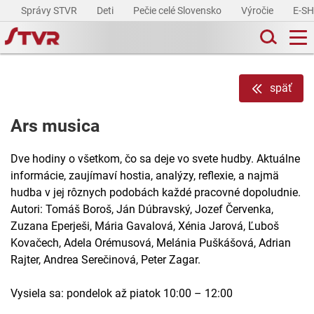
Správy STVR
Deti
Pečie celé Slovensko
Výročie
E-S
späť
Ars musica
Dve hodiny o všetkom, čo sa deje vo svete hudby. Aktuálne
informácie, zaujímaví hostia, analýzy, reflexie, a najmä
hudba v jej rôznych podobách každé pracovné dopoludnie.
Autori: Tomáš Boroš, Ján Dúbravský, Jozef Červenka,
Zuzana Eperješi, Mária Gavalová, Xénia Jarová, Ľuboš
Kovačech, Adela Orémusová, Melánia Puškášová, Adrian
Rajter, Andrea Serečinová, Peter Zagar.
Vysiela sa: pondelok až piatok 10:00 – 12:00