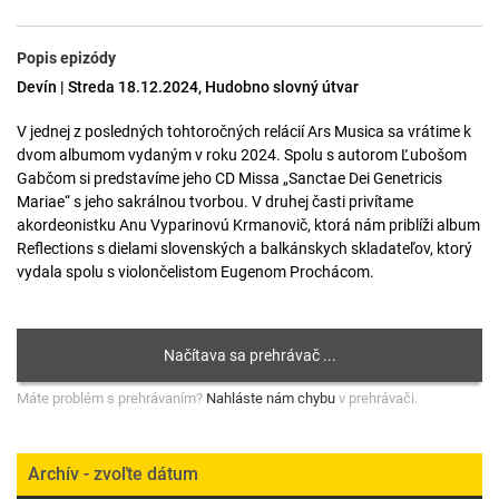
Popis epizódy
Devín | Streda 18.12.2024, Hudobno slovný útvar
V jednej z posledných tohtoročných relácií Ars Musica sa vrátime k
dvom albumom vydaným v roku 2024. Spolu s autorom Ľubošom
Gabčom si predstavíme jeho CD Missa „Sanctae Dei Genetricis
Mariae“ s jeho sakrálnou tvorbou. V druhej časti privítame
akordeonistku Anu Vyparinovú Krmanovič, ktorá nám priblíži album
Reflections s dielami slovenských a balkánskych skladateľov, ktorý
vydala spolu s violončelistom Eugenom Prochácom.
Máte problém s prehrávaním?
Nahláste nám chybu
v prehrávači.
Archív - zvoľte dátum