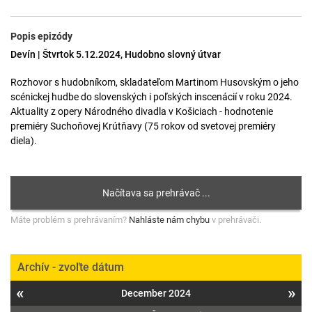
Popis epizódy
Devín | Štvrtok 5.12.2024, Hudobno slovný útvar
Rozhovor s hudobníkom, skladateľom Martinom Husovským o jeho
scénickej hudbe do slovenských i poľských inscenácií v roku 2024.
Aktuality z opery Národného divadla v Košiciach - hodnotenie
premiéry Suchoňovej Krútňavy (75 rokov od svetovej premiéry
diela).
Máte problém s prehrávaním?
Nahláste nám chybu
v prehrávači.
Archív - zvoľte dátum
«
»
December 2024