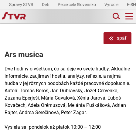
Správy STVR
Deti
Pečie celé Slovensko
Výročie
E-S
späť
Ars musica
Dve hodiny o všetkom, čo sa deje vo svete hudby. Aktuálne
informácie, zaujímaví hostia, analýzy, reflexie, a najmä
hudba v jej rôznych podobách každé pracovné dopoludnie.
Autori: Tomáš Boroš, Ján Dúbravský, Jozef Červenka,
Zuzana Eperješi, Mária Gavalová, Xénia Jarová, Ľuboš
Kovačech, Adela Orémusová, Melánia Puškášová, Adrian
Rajter, Andrea Serečinová, Peter Zagar.
Vysiela sa: pondelok až piatok 10:00 – 12:00