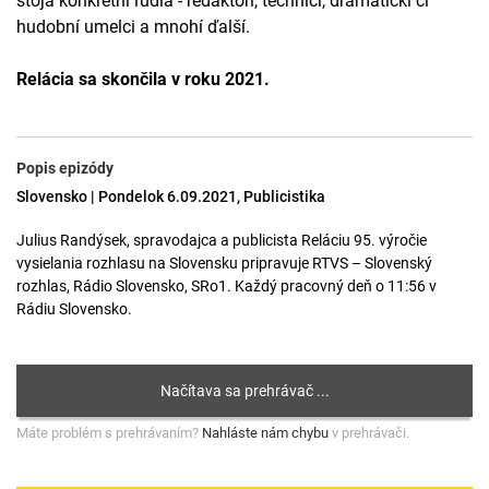
stoja konkrétni ľudia - redaktori, technici, dramatickí či
hudobní umelci a mnohí ďalší.
Relácia sa skončila v roku 2021.
Popis epizódy
Slovensko | Pondelok 6.09.2021, Publicistika
Julius Randýsek, spravodajca a publicista Reláciu 95. výročie
vysielania rozhlasu na Slovensku pripravuje RTVS – Slovenský
rozhlas, Rádio Slovensko, SRo1. Každý pracovný deň o 11:56 v
Rádiu Slovensko.
Máte problém s prehrávaním?
Nahláste nám chybu
v prehrávači.