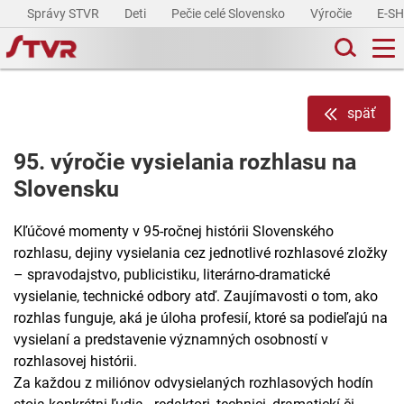
Správy STVR
Deti
Pečie celé Slovensko
Výročie
E-S
späť
95. výročie vysielania rozhlasu na
Slovensku
Kľúčové momenty v 95-ročnej histórii Slovenského
rozhlasu, dejiny vysielania cez jednotlivé rozhlasové zložky
– spravodajstvo, publicistiku, literárno-dramatické
vysielanie, technické odbory atď. Zaujímavosti o tom, ako
rozhlas funguje, aká je úloha profesií, ktoré sa podieľajú na
vysielaní a predstavenie významných osobností v
rozhlasovej histórii.
Za každou z miliónov odvysielaných rozhlasových hodín