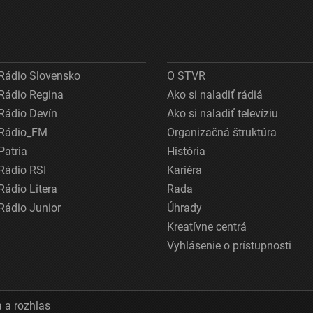
Rádio Slovensko
O STVR
Rádio Regina
Ako si naladiť rádiá
Rádio Devín
Ako si naladiť televíziu
Rádio_FM
Organizačná štruktúra
Patria
História
Rádio RSI
Kariéra
Rádio Litera
Rada
Rádio Junior
Úhrady
Kreatívne centrá
Vyhlásenie o prístupnosti
 a rozhlas