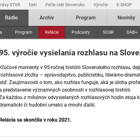
právy STVR
Deti
Pečie celé Slovensko
Výročie
E-SHOP
Rádio
Archív
Program
Novinky
ra
Program
Relácie
Podcasty
SOSR
DAB+
95. výročie vysielania rozhlasu na Slov
Kľúčové momenty v 95-ročnej histórii Slovenského rozhlasu, deji
rozhlasové zložky – spravodajstvo, publicistiku, literárno-drama
atď. Zaujímavosti o tom, ako rozhlas funguje, aká je úloha profes
a predstavenie významných osobností v rozhlasovej histórii.
Za každou z miliónov odvysielaných rozhlasových hodín stoja konk
dramatickí či hudobní umelci a mnohí ďalší.
Relácia sa skončila v roku 2021.