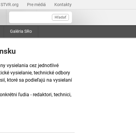
STVR.org
Pre médiá
Kontakty
Hľadať
Galéria SRo
ensku
ny vysielania cez jednotlivé
tické vysielanie, technické odbory
ií, ktoré sa podieľajú na vysielaní
rétni ľudia - redaktori, technici,