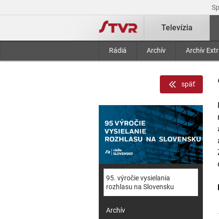
S
Televízia
Rádiá
Archív
Archív Ext
späť
95. výročie vysielania
rozhlasu na Slovensku
Archív