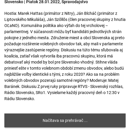
Slovensko | Piatok 28.01.2022, Spravodajstvo
Hostia: Marek Hattas (primátor z Nitry), Ján Blcháč (primátor z
Liptovského Mikuláša), Ján Szőllős (člen pracovnej skupiny z hnutia
OĽaNO). Komunálna politika ako výťah do tej vrcholovej –
parlamentnej. V súčasnosti môžu byť kandidáti jednotlivých strán
pokojne z jedného mesta. Združenie miest a obcí Slovenska aj preto
požaduje rozšírenie volebných obvodov tak, aby mali v parlamente
výraznejšie zastúpenie regióny. Diskusiu na túto tému sľubovala aj
koalícia, zatiaľ však vytvorila iba pracovnú skupinu, ktorá má
debatovať aký model by bol pre Slovensko vhodný. Stihne vláda
priniesť ešte v tomto volebnom období zmenu obvodov, alebo budú
najbližšie voľby identické s tými, z roku 2020? Ako sa na problém
volebných obvodov pozerajú samotné regióny? Moderuje: Matej
Baránek. Diskusiu Z prvej ruky pripravuje RTVS - Slovenský rozhlas,
Rádio Slovensko, SRo1. Vysielame každý pracovný deň o 12:30 v
Rádiu Slovensko.