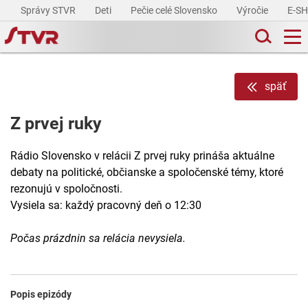
Správy STVR
Deti
Pečie celé Slovensko
Výročie
E-S
späť
Z prvej ruky
Rádio Slovensko v relácii Z prvej ruky prináša aktuálne
debaty na politické, občianske a spoločenské témy, ktoré
rezonujú v spoločnosti.
Vysiela sa: každý pracovný deň o 12:30
Počas prázdnin sa relácia nevysiela.
Popis epizódy