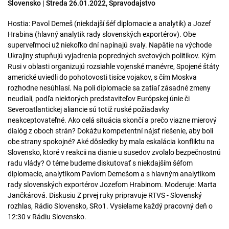
Slovensko | Streda 26.01.2022, Spravodajstvo
Hostia: Pavol Demeš (niekdajší šéf diplomacie a analytik) a Jozef
Hrabina (hlavný analytik rady slovenských exportérov). Obe
superveľmoci už niekoľko dní napínajú svaly. Napätie na východe
Ukrajiny stupňujú vyjadrenia popredných svetových politikov. Kým
Rusi v oblasti organizujú rozsiahle vojenské manévre, Spojené štáty
americké uviedli do pohotovosti tisíce vojakov, s čím Moskva
rozhodne nesúhlasí. Na poli diplomacie sa zatiaľ zásadné zmeny
neudiali, podľa niektorých predstaviteľov Európskej únie či
Severoatlantickej aliancie sú totiž ruské požiadavky
neakceptovateľné. Ako celá situácia skončí a prečo viazne mierový
dialóg z oboch strán? Dokážu kompetentní nájsť riešenie, aby boli
obe strany spokojné? Aké dôsledky by mala eskalácia konfliktu na
Slovensko, ktoré v reakcii na dianie u susedov zvolalo bezpečnostnú
radu vlády? O téme budeme diskutovať s niekdajším šéfom
diplomacie, analytikom Pavlom Demešom a s hlavným analytikom
rady slovenských exportérov Jozefom Hrabinom. Moderuje: Marta
Jančkárová. Diskusiu Z prvej ruky pripravuje RTVS - Slovenský
rozhlas, Rádio Slovensko, SRo1. Vysielame každý pracovný deň o
12:30 v Rádiu Slovensko.