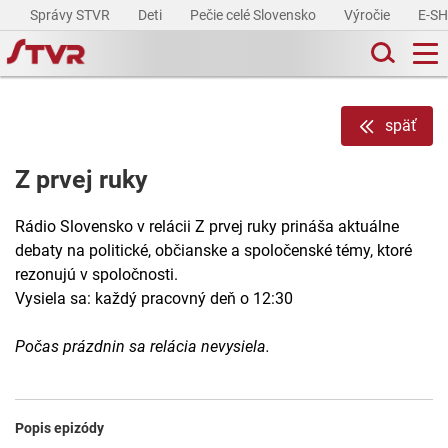
Správy STVR
Deti
Pečie celé Slovensko
Výročie
E-S
späť
Z prvej ruky
Rádio Slovensko v relácii Z prvej ruky prináša aktuálne
debaty na politické, občianske a spoločenské témy, ktoré
rezonujú v spoločnosti.
Vysiela sa: každý pracovný deň o 12:30
Počas prázdnin sa relácia nevysiela.
Popis epizódy