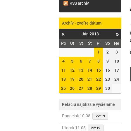
RSS archív
Archív - zvoľte dátum
«
»
Jún 2018
Po
Ut
St
Št
Pi
So
Ne
1
2
3
4
5
6
7
8
9
10
11
12
13
14
15
16
17
18
19
20
21
22
23
24
25
26
27
28
29
30
Reláciu najbližšie vysielame
Pondelok 10.08.
22:19
Utorok 11.08.
22:19