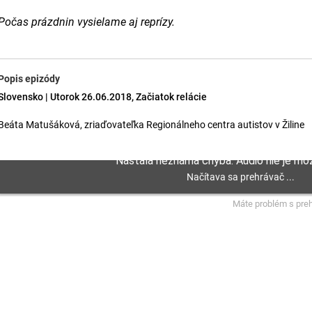
Počas prázdnin vysielame aj reprízy.
Popis epizódy
Slovensko | Utorok 26.06.2018, Začiatok relácie
Beáta Matušáková, zriaďovateľka Regionálneho centra autistov v Žiline
Máte problém s pre