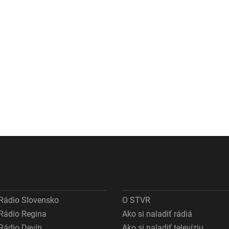
Rádio Slovensko
O STVR
Rádio Regina
Ako si naladiť rádiá
Rádio Devín
Ako si naladiť televíziu